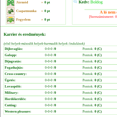
Kedv:
Boldog
Jármód
»
0 pt
Csapatmunka
»
0 pt
A ló nem e
[Szerszámismeret: 
Fegyelem
»
0 pt
Karrier és eredmények:
(első helyek-második helyek-harmadik helyek /indulások)
Díjlovaglás:
0-0-0 /
0
Pontok:
0 (C)
Galopp:
0-0-0 /
0
Pontok:
0 (C)
Díjugratás:
0-0-0 /
0
Pontok:
0 (C)
Fogathajtás:
0-0-0 /
0
Pontok:
0 (C)
Cross-country:
0-0-0 /
0
Pontok:
0 (C)
Ügetés:
0-0-0 /
0
Pontok:
0 (C)
Lovaspóló:
0-0-0 /
0
Pontok:
0 (C)
Military:
0-0-0 /
0
Pontok:
0 (C)
Hordókerülés:
0-0-0 /
0
Pontok:
0 (C)
Cutting:
0-0-0 /
0
Pontok:
0 (C)
Western pleasure:
0-0-0 /
0
Pontok:
0 (C)