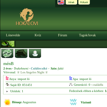
Lónevelde
Kvíz
Fórum
Tagok/lovak
ménB
2 éves
-
Trakehneni -
Csődörcsikó
-
Szín:
fakó
Vérvonal:
♕ Los Angeles Night ♕
Anya: import ló
Apa: import ló
Generáció: 0 -
családfa
Saját ID: 851451
Fedezések ebben a körben:
1
Utódok: 1
Hónap:
Augusztus
Vízöntő