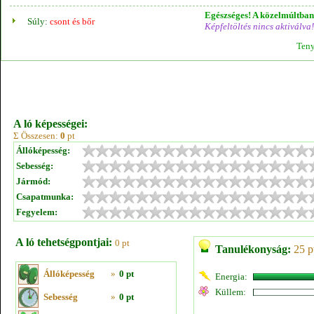
Egészséges! A közelmúltban 
Súly:
csont és bőr
Képfeltöltés nincs aktiválva!
Teny
A ló képességei:
Σ Összesen:
0
pt
Állóképesség:
Sebesség:
Jármód:
Csapatmunka:
Fegyelem:
A ló tehetségpontjai:
0 pt
Tanulékonyság:
25 p
Állóképesség
»
0 pt
Energia:
Küllem:
Sebesség
»
0 pt