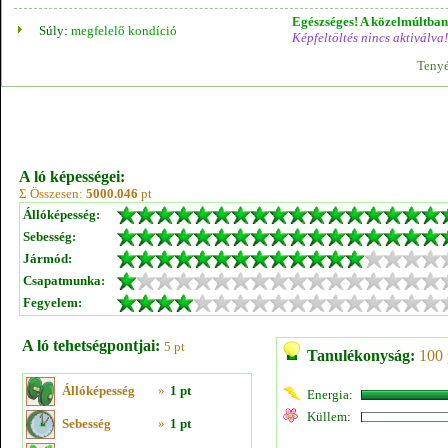
Egészséges! A közelmúltban 
Súly:
megfelelő kondíció
Képfeltöltés nincs aktiválva!
Tenyé
A ló képességei:
Σ Összesen:
5000.046
pt
Állóképesség:
Sebesség:
Jármód:
Csapatmunka:
Fegyelem:
A ló tehetségpontjai:
5 pt
Tanulékonyság:
100 
Állóképesség
»
1 pt
Energia:
Küllem:
Sebesség
»
1 pt