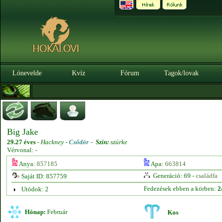
Lónevelde
Kvíz
Fórum
Tagok/lovak
Big Jake
29.27 éves
-
Hackney -
Csődör
-
Szín:
szürke
Vérvonal: -
Anya:
857185
Apa:
663814
Generáció: 69 -
családfa
Saját ID: 857759
Fedezések ebben a körben:
2
Utódok: 2
Hónap:
Február
Kos