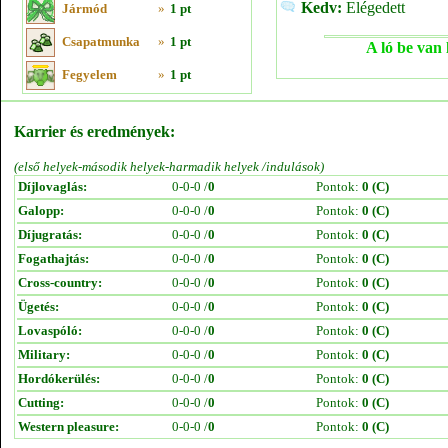
Kedv:
Elégedett
Jármód
»
1 pt
Csapatmunka
»
1 pt
A ló be van 
Fegyelem
»
1 pt
Karrier és eredmények:
(első helyek-második helyek-harmadik helyek /indulások)
Díjlovaglás:
0-0-0 /
0
Pontok:
0 (C)
Galopp:
0-0-0 /
0
Pontok:
0 (C)
Díjugratás:
0-0-0 /
0
Pontok:
0 (C)
Fogathajtás:
0-0-0 /
0
Pontok:
0 (C)
Cross-country:
0-0-0 /
0
Pontok:
0 (C)
Ügetés:
0-0-0 /
0
Pontok:
0 (C)
Lovaspóló:
0-0-0 /
0
Pontok:
0 (C)
Military:
0-0-0 /
0
Pontok:
0 (C)
Hordókerülés:
0-0-0 /
0
Pontok:
0 (C)
Cutting:
0-0-0 /
0
Pontok:
0 (C)
Western pleasure:
0-0-0 /
0
Pontok:
0 (C)