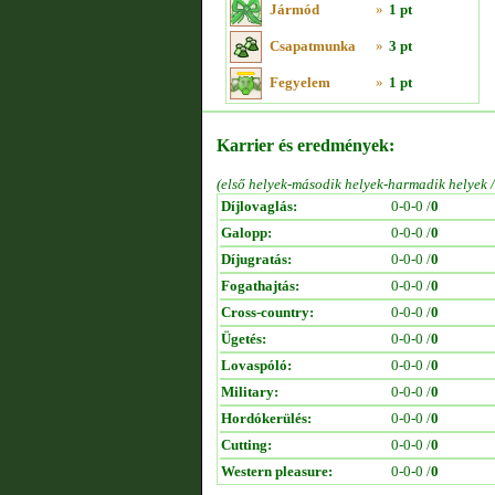
Jármód
»
1 pt
Csapatmunka
»
3 pt
Fegyelem
»
1 pt
Karrier és eredmények:
(első helyek-második helyek-harmadik helyek 
Díjlovaglás:
0-0-0 /
0
Galopp:
0-0-0 /
0
Díjugratás:
0-0-0 /
0
Fogathajtás:
0-0-0 /
0
Cross-country:
0-0-0 /
0
Ügetés:
0-0-0 /
0
Lovaspóló:
0-0-0 /
0
Military:
0-0-0 /
0
Hordókerülés:
0-0-0 /
0
Cutting:
0-0-0 /
0
Western pleasure:
0-0-0 /
0