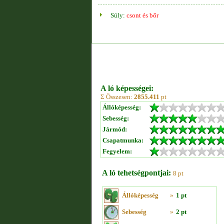
Súly:
csont és bőr
A ló képességei:
Σ Összesen:
2855.411
pt
Állóképesség:
Sebesség:
Jármód:
Csapatmunka:
Fegyelem:
A ló tehetségpontjai:
8 pt
Állóképesség
»
1 pt
Sebesség
»
2 pt