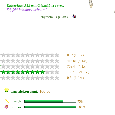
Egészséges! A közelmúltban látta orvos.
Képfeltöltés nincs aktiválva!
Tenyésztő ID-je: 59394
0.02 (1. Lv.)
418.61 (3. Lv.)
769.44 (4. Lv.)
1667.03 (9. Lv.)
0.31 (1. Lv.)
Tanulékonyság:
100 pt
Energia:
75%
Küllem:
100%