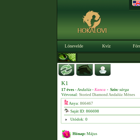
Lónevelde
Kvíz
Fór
K1
17 éves
-
Andalúz -
Kanca
-
Szín:
sárga
Vérvonal:
Storied Diamond Andalúz Ménes
Anya:
866467
Saját ID: 866698
Utódok: 0
Hónap:
Május