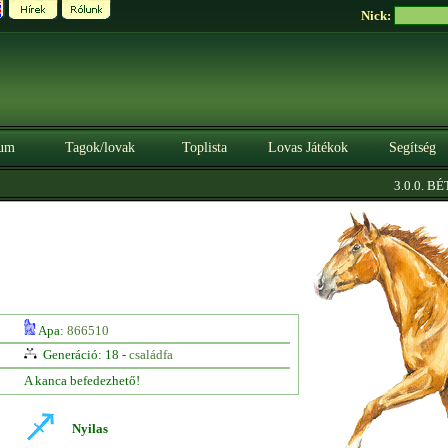
Nick:
um
Tagok/lovak
Toplista
Lovas Játékok
Segítség
3.0.0. BÉTA
Apa:
866510
Generáció: 18 -
családfa
A kanca befedezhető!
Nyilas