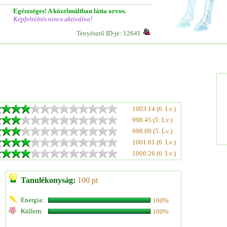
Egészséges! A közelmúltban látta orvos.
Képfeltöltés nincs aktiválva!
Tenyésztő ID-je: 12641
1003.14 (6. Lv.)
998.45 (5. Lv.)
998.09 (5. Lv.)
1001.01 (6. Lv.)
1000.26 (6. Lv.)
Tanulékonyság:
100 pt
Energia:
100%
Küllem:
100%