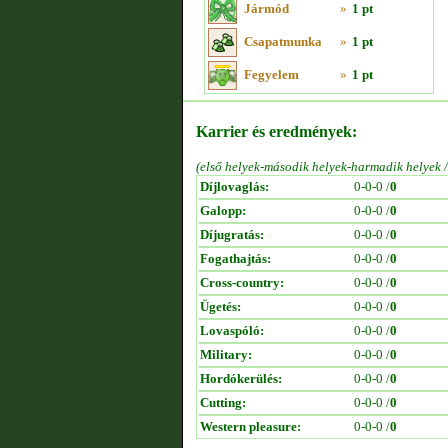
Jármód
»
1 pt
Csapatmunka
»
1 pt
Fegyelem
»
1 pt
Karrier és eredmények:
(első helyek-második helyek-harmadik helyek 
Díjlovaglás:
0-0-0 /
0
Galopp:
0-0-0 /
0
Díjugratás:
0-0-0 /
0
Fogathajtás:
0-0-0 /
0
Cross-country:
0-0-0 /
0
Ügetés:
0-0-0 /
0
Lovaspóló:
0-0-0 /
0
Military:
0-0-0 /
0
Hordókerülés:
0-0-0 /
0
Cutting:
0-0-0 /
0
Western pleasure:
0-0-0 /
0