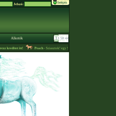
Jelszó:
Alkotók
 kreditet itt!
Peach
- Sziasztok! egy Sleipnir és egy Hrímfaxi import 1 éves