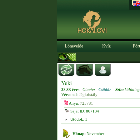
Lónevelde
Kvíz
Fór
Yuki
28.33 éves
-
Glacier -
Csődör
-
Szín:
különleg
Vérvonal:
Jégkristály
Anya:
725731
Saját ID: 867134
Utódok: 3
Hónap:
November