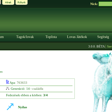
Nick:
um
Tagok/lovak
Toplista
Lovas Játékok
Segítség
|
3.0.0. BÉTA
Szerezz
es
Apa:
763633
Generáció: 14 -
családfa
Fedezések ebben a körben:
3/4
Nyilas