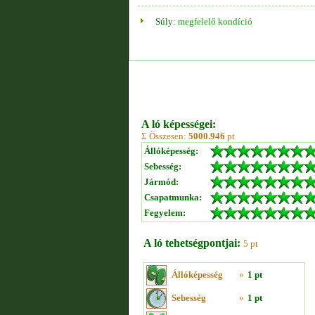
Súly:
megfelelő kondíció
A ló képességei:
Σ Összesen:
5000.946
pt
Állóképesség:
Sebesség:
Jármód:
Csapatmunka:
Fegyelem:
A ló tehetségpontjai:
5 pt
Állóképesség
»
1 pt
Sebesség
»
1 pt