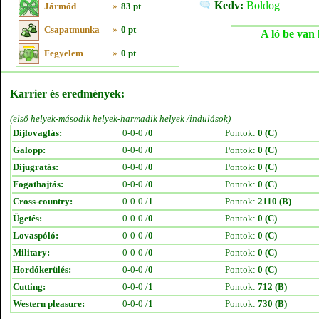
Kedv:
Boldog
Jármód
»
83 pt
Csapatmunka
»
0 pt
A ló be van 
Fegyelem
»
0 pt
Karrier és eredmények:
(első helyek-második helyek-harmadik helyek /indulások)
Díjlovaglás:
0-0-0 /
0
Pontok:
0 (C)
Galopp:
0-0-0 /
0
Pontok:
0 (C)
Díjugratás:
0-0-0 /
0
Pontok:
0 (C)
Fogathajtás:
0-0-0 /
0
Pontok:
0 (C)
Cross-country:
0-0-0 /
1
Pontok:
2110 (B)
Ügetés:
0-0-0 /
0
Pontok:
0 (C)
Lovaspóló:
0-0-0 /
0
Pontok:
0 (C)
Military:
0-0-0 /
0
Pontok:
0 (C)
Hordókerülés:
0-0-0 /
0
Pontok:
0 (C)
Cutting:
0-0-0 /
1
Pontok:
712 (B)
Western pleasure:
0-0-0 /
1
Pontok:
730 (B)