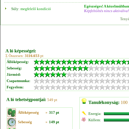
Egészséges! A közelmúltban 
Súly:
megfelelő kondíció
Képfeltöltés nincs aktiválva!
Tenyé
A ló képességei:
Σ Összesen:
3116.653
pt
Állóképesség:
Sebesség:
Jármód:
Csapatmunka:
Fegyelem:
A ló tehetségpontjai:
549 pt
Tanulékonyság:
100 
Állóképesség
»
317 pt
Energia:
Küllem:
Sebesség
»
149 pt