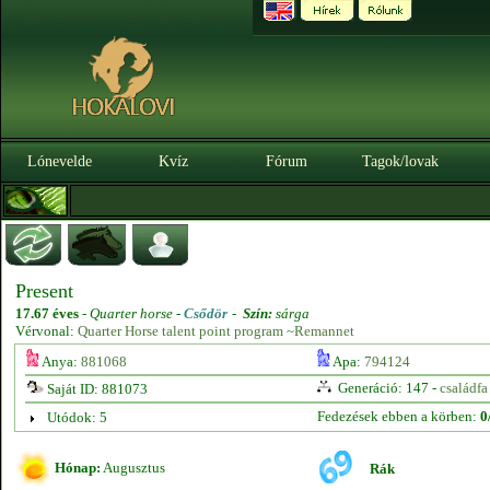
Lónevelde
Kvíz
Fórum
Tagok/lovak
Present
17.67 éves
-
Quarter horse -
Csődör
-
Szín:
sárga
Vérvonal:
Quarter Horse talent point program ~Remannet
Anya:
881068
Apa:
794124
Generáció: 147 -
családfa
Saját ID: 881073
Fedezések ebben a körben:
0
Utódok: 5
Hónap:
Augusztus
Rák