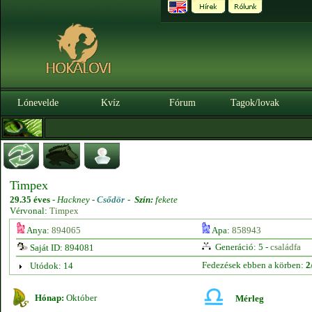
Lónevelde
Kvíz
Fórum
Tagok/lovak
Timpex
29.35 éves
-
Hackney -
Csődör
-
Szín:
fekete
Vérvonal:
Timpex
Anya:
894065
Apa:
858943
Generáció: 5 -
családfa
Saját ID: 894081
Fedezések ebben a körben:
2
Utódok: 14
Hónap:
Október
Mérleg