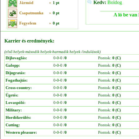
Kedv:
Boldog
Jármód
»
1 pt
Csapatmunka
»
0 pt
A ló be van 
Fegyelem
»
0 pt
Karrier és eredmények:
(első helyek-második helyek-harmadik helyek /indulások)
Díjlovaglás:
0-0-0 /
0
Pontok:
0 (C)
Galopp:
0-0-0 /
0
Pontok:
0 (C)
Díjugratás:
0-0-0 /
0
Pontok:
0 (C)
Fogathajtás:
0-0-0 /
0
Pontok:
0 (C)
Cross-country:
0-0-0 /
0
Pontok:
0 (C)
Ügetés:
0-0-0 /
0
Pontok:
0 (C)
Lovaspóló:
0-0-0 /
0
Pontok:
0 (C)
Military:
0-0-0 /
0
Pontok:
0 (C)
Hordókerülés:
0-0-0 /
0
Pontok:
0 (C)
Cutting:
0-0-0 /
0
Pontok:
0 (C)
Western pleasure:
0-0-0 /
0
Pontok:
0 (C)