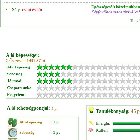
Egészséges! A közelmúltban 
Súly:
csont és bőr
Képfeltöltés nincs aktiválva!
Tenyé
A ló képességei:
Σ Összesen:
1497.37
pt
Állóképesség:
Sebesség:
Jármód:
Csapatmunka:
Fegyelem:
A ló tehetségpontjai:
3 pt
Tanulékonyság:
45 p
Állóképesség
»
1 pt
Energia:
Küllem:
Sebesség
»
1 pt