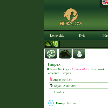
Lónevelde
Kvíz
Fór
Timpex
0 éves
-
Hackney -
Kancacsikó
-
Szín:
szürke
Vérvonal:
Timpex
Anya:
894384
Saját ID: 894397
Utódok: 0
Hónap:
Február