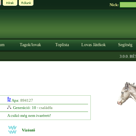
Nick:
um
Tagok/lovak
Toplista
Lovas Játékok
Segítség
3.0.0. BÉTA
Apa:
894127
Generáció: 10 -
családfa
A csikó még nem ivarérett!
Vízöntő