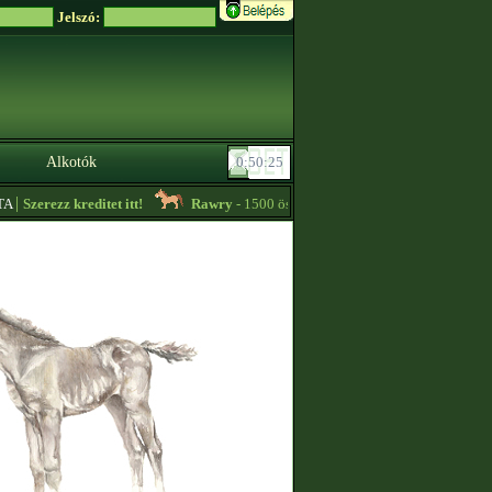
Jelszó:
Alkotók
|
Szerezz kreditet itt!
Rawry
- 1500 összpontú, 1000 thp feletti kancacsikó