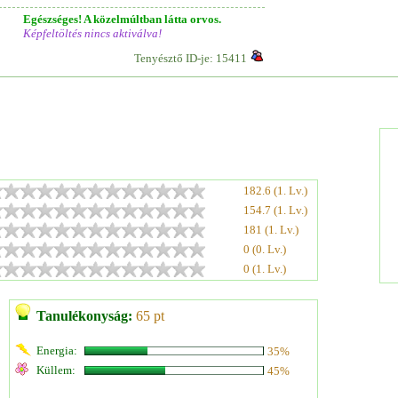
Egészséges! A közelmúltban látta orvos.
Képfeltöltés nincs aktiválva!
Tenyésztő ID-je: 15411
182.6 (1. Lv.)
154.7 (1. Lv.)
181 (1. Lv.)
0 (0. Lv.)
0 (1. Lv.)
Tanulékonyság:
65 pt
Energia:
35%
Küllem:
45%