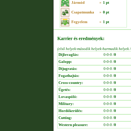
Jármód
»
1 pt
Csapatmunka
»
0 pt
Fegyelem
»
1 pt
Karrier és eredmények:
(első helyek-második helyek-harmadik helyek 
Díjlovaglás:
0-0-0 /
0
Galopp:
0-0-0 /
0
Díjugratás:
0-0-0 /
0
Fogathajtás:
0-0-0 /
0
Cross-country:
0-0-0 /
0
Ügetés:
0-0-0 /
0
Lovaspóló:
0-0-0 /
0
Military:
0-0-0 /
0
Hordókerülés:
0-0-0 /
0
Cutting:
0-0-0 /
0
Western pleasure:
0-0-0 /
0