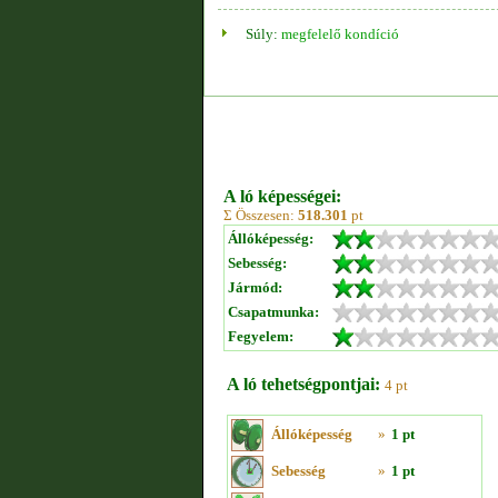
Súly:
megfelelő kondíció
A ló képességei:
Σ Összesen:
518.301
pt
Állóképesség:
Sebesség:
Jármód:
Csapatmunka:
Fegyelem:
A ló tehetségpontjai:
4 pt
Állóképesség
»
1 pt
Sebesség
»
1 pt