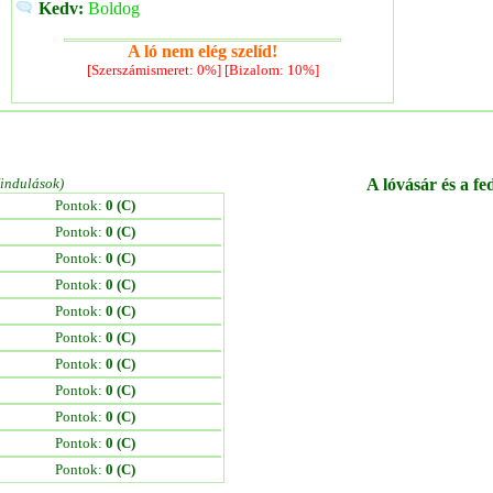
Kedv:
Boldog
A ló nem elég szelíd!
[Szerszámismeret: 0%] [Bizalom: 10%]
/indulások)
A lóvásár és a fe
Pontok:
0 (C)
Pontok:
0 (C)
Pontok:
0 (C)
Pontok:
0 (C)
Pontok:
0 (C)
Pontok:
0 (C)
Pontok:
0 (C)
Pontok:
0 (C)
Pontok:
0 (C)
Pontok:
0 (C)
Pontok:
0 (C)