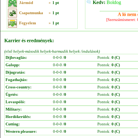
Kedv:
Boldog
Jármód
»
1 pt
Csapatmunka
»
1 pt
A ló nem e
[Szerszámismeret:
Fegyelem
»
1 pt
Karrier és eredmények:
(első helyek-második helyek-harmadik helyek /indulások)
Díjlovaglás:
0-0-0 /
0
Pontok:
0 (C)
Galopp:
0-0-0 /
0
Pontok:
0 (C)
Díjugratás:
0-0-0 /
0
Pontok:
0 (C)
Fogathajtás:
0-0-0 /
0
Pontok:
0 (C)
Cross-country:
0-0-0 /
0
Pontok:
0 (C)
Ügetés:
0-0-0 /
0
Pontok:
0 (C)
Lovaspóló:
0-0-0 /
0
Pontok:
0 (C)
Military:
0-0-0 /
0
Pontok:
0 (C)
Hordókerülés:
0-0-0 /
0
Pontok:
0 (C)
Cutting:
0-0-0 /
0
Pontok:
0 (C)
Western pleasure:
0-0-0 /
0
Pontok:
0 (C)