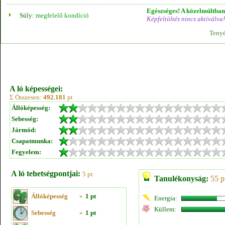
Egészséges! A közelmúltban 
Súly:
megfelelő kondíció
Képfeltöltés nincs aktiválva!
Tenyé
A ló képességei:
Σ Összesen:
492.181
pt
Állóképesség:
Sebesség:
Jármód:
Csapatmunka:
Fegyelem:
A ló tehetségpontjai:
5 pt
Tanulékonyság:
55 p
Állóképesség
»
1 pt
Energia:
Küllem:
Sebesség
»
1 pt