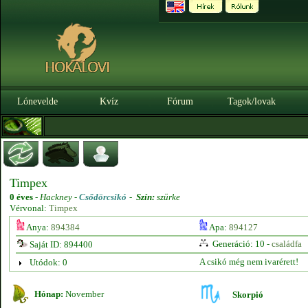
Lónevelde
Kvíz
Fórum
Tagok/lovak
Timpex
0 éves
-
Hackney -
Csődörcsikó
-
Szín:
szürke
Vérvonal:
Timpex
Anya:
894384
Apa:
894127
Generáció: 10 -
családfa
Saját ID: 894400
A csikó még nem ivarérett!
Utódok: 0
Hónap:
November
Skorpió