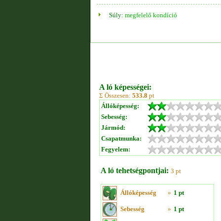
Súly:
megfelelő kondíció
A ló képességei:
Σ Összesen:
533.8
pt
Állóképesség:
Sebesség:
Jármód:
Csapatmunka:
Fegyelem:
A ló tehetségpontjai:
3 pt
Állóképesség
»
1 pt
Sebesség
»
1 pt