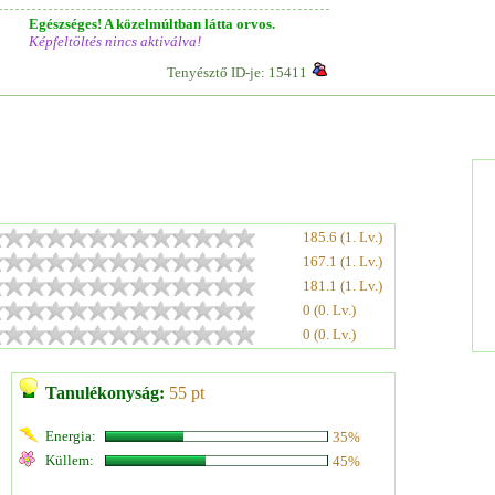
Egészséges! A közelmúltban látta orvos.
Képfeltöltés nincs aktiválva!
Tenyésztő ID-je: 15411
185.6 (1. Lv.)
167.1 (1. Lv.)
181.1 (1. Lv.)
0 (0. Lv.)
0 (0. Lv.)
Tanulékonyság:
55 pt
Energia:
35%
Küllem:
45%