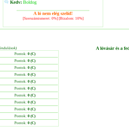
Kedv:
Boldog
A ló nem elég szelíd!
[Szerszámismeret: 0%] [Bizalom: 10%]
/indulások)
A lóvásár és a fe
Pontok:
0 (C)
Pontok:
0 (C)
Pontok:
0 (C)
Pontok:
0 (C)
Pontok:
0 (C)
Pontok:
0 (C)
Pontok:
0 (C)
Pontok:
0 (C)
Pontok:
0 (C)
Pontok:
0 (C)
Pontok:
0 (C)