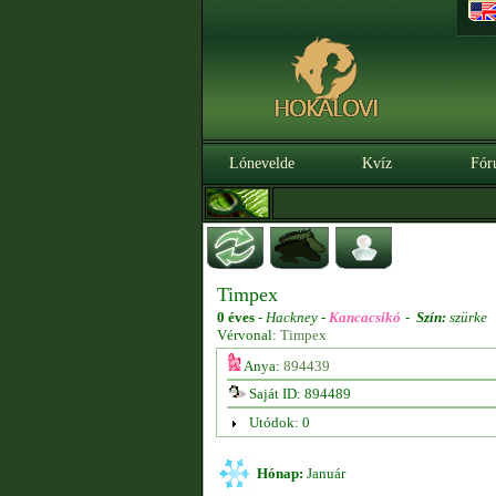
Lónevelde
Kvíz
Fór
Timpex
0 éves
-
Hackney -
Kancacsikó
-
Szín:
szürke
Vérvonal:
Timpex
Anya:
894439
Saját ID: 894489
Utódok: 0
Hónap:
Január