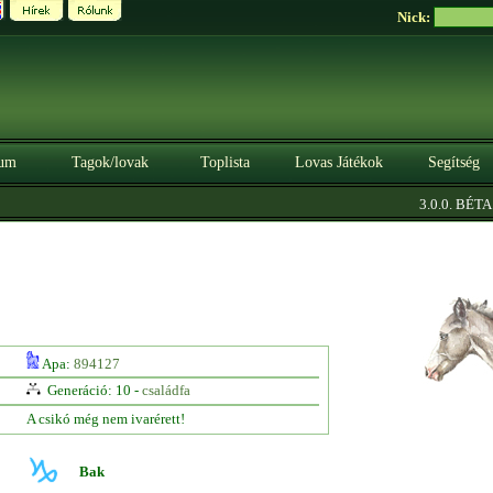
Nick:
um
Tagok/lovak
Toplista
Lovas Játékok
Segítség
|
3.0.0. BÉTA
S
Apa:
894127
Generáció: 10 -
családfa
A csikó még nem ivarérett!
Bak