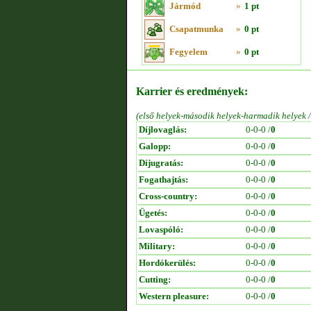
Jármód
»
1 pt
Csapatmunka
»
0 pt
Fegyelem
»
0 pt
Karrier és eredmények:
(első helyek-második helyek-harmadik helyek 
Díjlovaglás:
0-0-0 /
0
Galopp:
0-0-0 /
0
Díjugratás:
0-0-0 /
0
Fogathajtás:
0-0-0 /
0
Cross-country:
0-0-0 /
0
Ügetés:
0-0-0 /
0
Lovaspóló:
0-0-0 /
0
Military:
0-0-0 /
0
Hordókerülés:
0-0-0 /
0
Cutting:
0-0-0 /
0
Western pleasure:
0-0-0 /
0