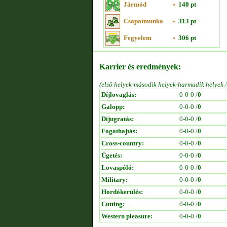
Jármód
»
140 pt
Csapatmunka
»
313 pt
Fegyelem
»
306 pt
Karrier és eredmények:
(első helyek-második helyek-harmadik helyek 
Díjlovaglás:
0-0-0 /
0
Galopp:
0-0-0 /
0
Díjugratás:
0-0-0 /
0
Fogathajtás:
0-0-0 /
0
Cross-country:
0-0-0 /
0
Ügetés:
0-0-0 /
0
Lovaspóló:
0-0-0 /
0
Military:
0-0-0 /
0
Hordókerülés:
0-0-0 /
0
Cutting:
0-0-0 /
0
Western pleasure:
0-0-0 /
0