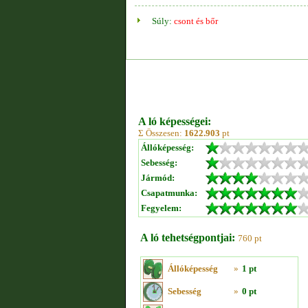
Súly:
csont és bőr
A ló képességei:
Σ Összesen:
1622.903
pt
Állóképesség:
Sebesség:
Jármód:
Csapatmunka:
Fegyelem:
A ló tehetségpontjai:
760 pt
Állóképesség
»
1 pt
Sebesség
»
0 pt