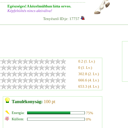
Egészséges! A közelmúltban látta orvos.
Képfeltöltés nincs aktiválva!
Tenyésztő ID-je: 17757
0.2 (1. Lv.)
0 (1. Lv.)
302.8 (2. Lv.)
666.6 (4. Lv.)
653.3 (4. Lv.)
Tanulékonyság:
100 pt
Energia:
75%
Küllem:
0%