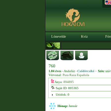
Lónevelde
Kvíz
Fór
760
1.04 éves
-
Andalúz -
Csődörcsikó
-
Szín:
szür
Vérvonal:
Pura Raza Española
Anya:
894895
Saját ID: 895365
Utódok: 0
Hónap:
Január