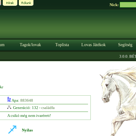
Nick:
um
Tagok/lovak
Toplista
Lovas Játékok
Segítség
3.0.0. BÉTA
ke
Apa:
883648
Generáció: 132 -
családfa
A csikó még nem ivarérett!
Nyilas