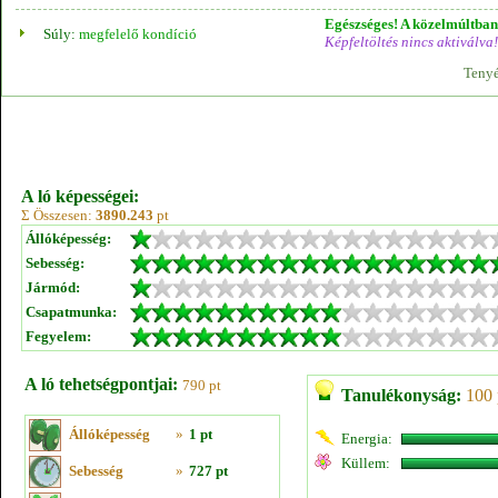
Egészséges! A közelmúltban 
Súly:
megfelelő kondíció
Képfeltöltés nincs aktiválva!
Tenyé
A ló képességei:
Σ Összesen:
3890.243
pt
Állóképesség:
Sebesség:
Jármód:
Csapatmunka:
Fegyelem:
A ló tehetségpontjai:
790 pt
Tanulékonyság:
100 
Állóképesség
»
1 pt
Energia:
Küllem:
Sebesség
»
727 pt