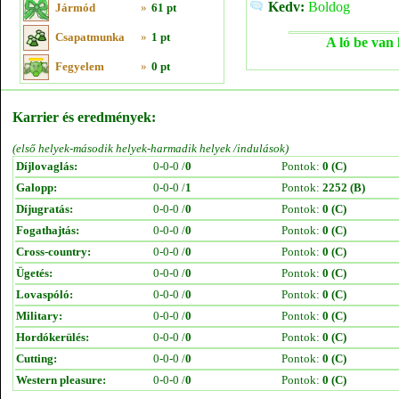
Kedv:
Boldog
Jármód
»
61 pt
Csapatmunka
»
1 pt
A ló be van 
Fegyelem
»
0 pt
Karrier és eredmények:
(első helyek-második helyek-harmadik helyek /indulások)
Díjlovaglás:
0-0-0 /
0
Pontok:
0 (C)
Galopp:
0-0-0 /
1
Pontok:
2252 (B)
Díjugratás:
0-0-0 /
0
Pontok:
0 (C)
Fogathajtás:
0-0-0 /
0
Pontok:
0 (C)
Cross-country:
0-0-0 /
0
Pontok:
0 (C)
Ügetés:
0-0-0 /
0
Pontok:
0 (C)
Lovaspóló:
0-0-0 /
0
Pontok:
0 (C)
Military:
0-0-0 /
0
Pontok:
0 (C)
Hordókerülés:
0-0-0 /
0
Pontok:
0 (C)
Cutting:
0-0-0 /
0
Pontok:
0 (C)
Western pleasure:
0-0-0 /
0
Pontok:
0 (C)