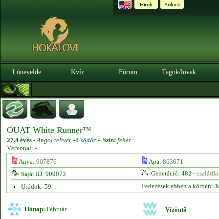
Lónevelde
Kvíz
Fórum
Tagok/lovak
OUAT White Runner™
27.4 éves
-
Angol telivér -
Csődör
-
Szín:
fehér
Vérvonal: -
Anya:
907876
Apa:
863671
Generáció: 482 -
családfa
Saját ID: 909073
Fedezések ebben a körben:
3
Utódok: 59
Hónap:
Február
Vízöntő