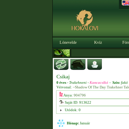
Lónevelde
Kvíz
Fór
Csikaj
0 éves
-
Trakehneni -
Kancacsikó
-
Szín:
fakó
Vérvonal:
~Shadow Of The Day Trakehner Tal
Anya:
904796
Saját ID: 913622
Utódok: 0
Hónap:
Január