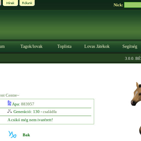
Nick:
um
Tagok/lovak
Toplista
Lovas Játékok
Segítség
3.0.0. BÉT
ent Centre~
Apa:
883957
Generáció: 130 -
családfa
A csikó még nem ivarérett!
Bak