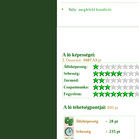
Súly:
megfelelő kondíció
A ló képességei:
Σ Összesen:
1607.53
pt
Állóképesség:
Sebesség:
Jármód:
Csapatmunka:
Fegyelem:
A ló tehetségpontjai:
800 pt
Állóképesség
»
28 pt
Sebesség
»
235 pt