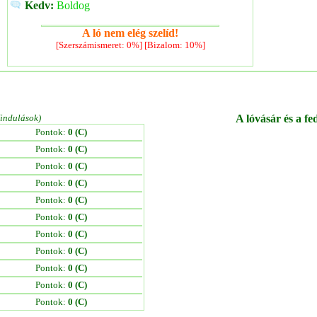
Kedv:
Boldog
A ló nem elég szelíd!
[Szerszámismeret: 0%] [Bizalom: 10%]
/indulások)
A lóvásár és a fe
Pontok:
0 (C)
Pontok:
0 (C)
Pontok:
0 (C)
Pontok:
0 (C)
Pontok:
0 (C)
Pontok:
0 (C)
Pontok:
0 (C)
Pontok:
0 (C)
Pontok:
0 (C)
Pontok:
0 (C)
Pontok:
0 (C)