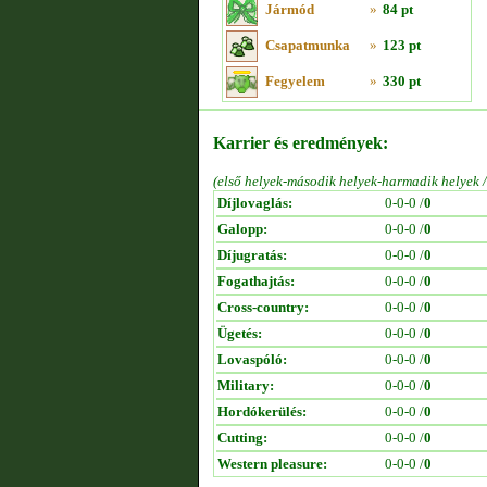
Jármód
»
84 pt
Csapatmunka
»
123 pt
Fegyelem
»
330 pt
Karrier és eredmények:
(első helyek-második helyek-harmadik helyek 
Díjlovaglás:
0-0-0 /
0
Galopp:
0-0-0 /
0
Díjugratás:
0-0-0 /
0
Fogathajtás:
0-0-0 /
0
Cross-country:
0-0-0 /
0
Ügetés:
0-0-0 /
0
Lovaspóló:
0-0-0 /
0
Military:
0-0-0 /
0
Hordókerülés:
0-0-0 /
0
Cutting:
0-0-0 /
0
Western pleasure:
0-0-0 /
0