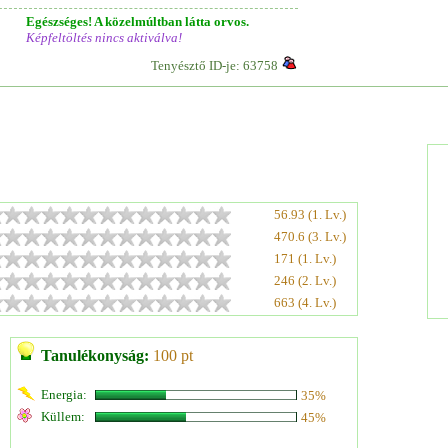
Egészséges! A közelmúltban látta orvos.
Képfeltöltés nincs aktiválva!
Tenyésztő ID-je: 63758
56.93 (1. Lv.)
470.6 (3. Lv.)
171 (1. Lv.)
246 (2. Lv.)
663 (4. Lv.)
Tanulékonyság:
100 pt
Energia:
35%
Küllem:
45%