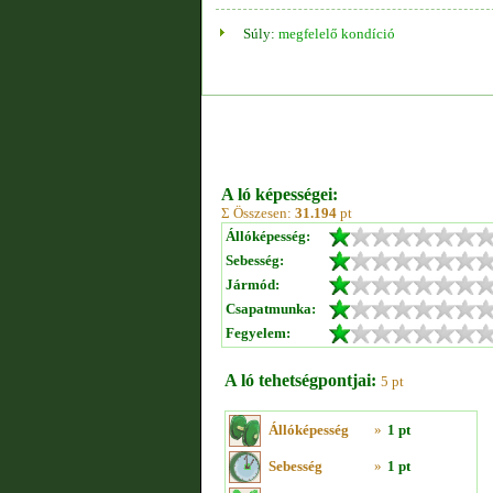
Súly:
megfelelő kondíció
A ló képességei:
Σ Összesen:
31.194
pt
Állóképesség:
Sebesség:
Jármód:
Csapatmunka:
Fegyelem:
A ló tehetségpontjai:
5 pt
Állóképesség
»
1 pt
Sebesség
»
1 pt