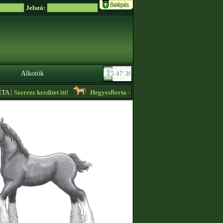
Jelszó:
Alkotók
|
A
Szerezz kreditet itt!
HegyesBerta
- Eladó zebrák olcsón, zabszemért!!! K