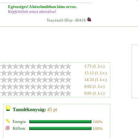
Egészséges! A közelmúltban látta orvos.
Képfeltöltés nincs aktiválva!
Tenyésztő ID-je: 40418
1.71 (1. Lv.)
15.12 (1. Lv.)
14.33 (1. Lv.)
0.02 (1. Lv.)
0.01 (1. Lv.)
Tanulékonyság:
45 pt
Energia:
100%
Küllem:
100%