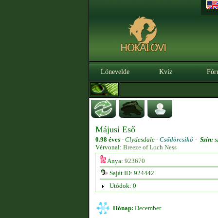
Lónevelde
Kvíz
Fór
Májusi Eső
0.98 éves
-
Clydesdale -
Csődörcsikó
-
Szín:
s
Vérvonal:
Breeze of Loch Ness
Anya:
923670
Saját ID: 924442
Utódok: 0
Hónap:
December