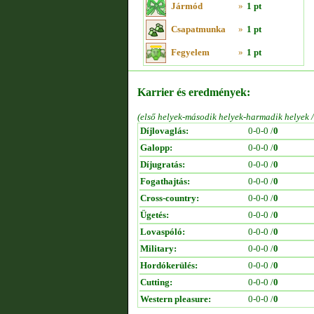
Jármód
»
1 pt
Csapatmunka
»
1 pt
Fegyelem
»
1 pt
Karrier és eredmények:
(első helyek-második helyek-harmadik helyek 
Díjlovaglás:
0-0-0 /
0
Galopp:
0-0-0 /
0
Díjugratás:
0-0-0 /
0
Fogathajtás:
0-0-0 /
0
Cross-country:
0-0-0 /
0
Ügetés:
0-0-0 /
0
Lovaspóló:
0-0-0 /
0
Military:
0-0-0 /
0
Hordókerülés:
0-0-0 /
0
Cutting:
0-0-0 /
0
Western pleasure:
0-0-0 /
0