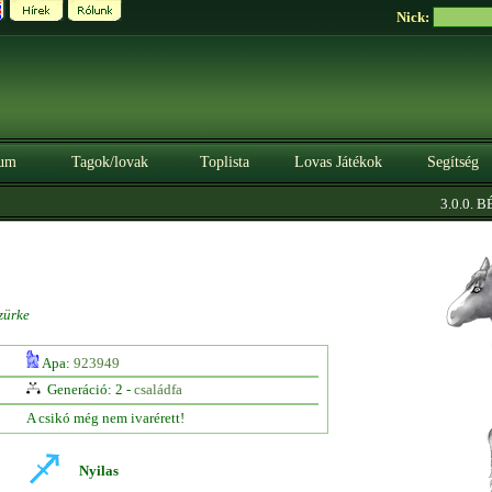
Nick:
um
Tagok/lovak
Toplista
Lovas Játékok
Segítség
3.0.0. BÉT
zürke
Apa:
923949
Generáció: 2 -
családfa
A csikó még nem ivarérett!
Nyilas