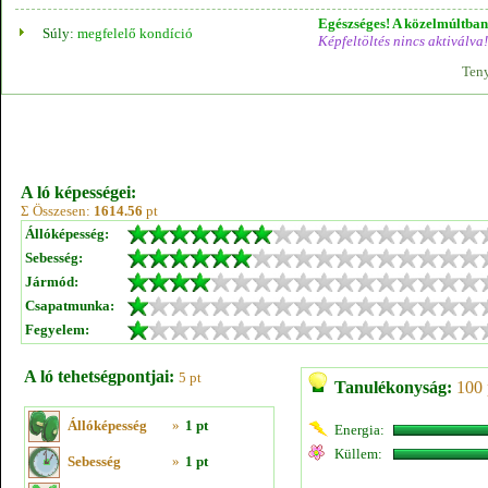
Egészséges! A közelmúltban 
Súly:
megfelelő kondíció
Képfeltöltés nincs aktiválva!
Teny
A ló képességei:
Σ Összesen:
1614.56
pt
Állóképesség:
Sebesség:
Jármód:
Csapatmunka:
Fegyelem:
A ló tehetségpontjai:
5 pt
Tanulékonyság:
100 
Állóképesség
»
1 pt
Energia:
Küllem:
Sebesség
»
1 pt