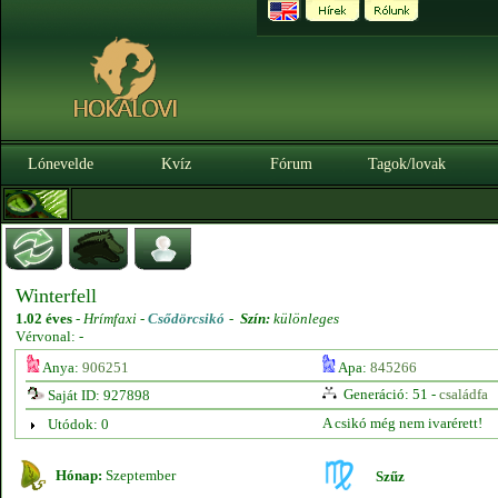
Lónevelde
Kvíz
Fórum
Tagok/lovak
Winterfell
1.02 éves
-
Hrímfaxi -
Csődörcsikó
-
Szín:
különleges
Vérvonal: -
Anya:
906251
Apa:
845266
Generáció: 51 -
családfa
Saját ID: 927898
A csikó még nem ivarérett!
Utódok: 0
Hónap:
Szeptember
Szűz