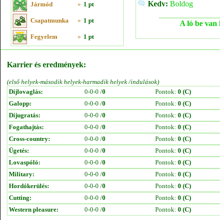
Kedv:
Boldog
Jármód
»
1 pt
Csapatmunka
»
1 pt
A ló be van 
Fegyelem
»
1 pt
Karrier és eredmények:
(első helyek-második helyek-harmadik helyek /indulások)
Díjlovaglás:
0-0-0 /
0
Pontok:
0 (C)
Galopp:
0-0-0 /
0
Pontok:
0 (C)
Díjugratás:
0-0-0 /
0
Pontok:
0 (C)
Fogathajtás:
0-0-0 /
0
Pontok:
0 (C)
Cross-country:
0-0-0 /
0
Pontok:
0 (C)
Ügetés:
0-0-0 /
0
Pontok:
0 (C)
Lovaspóló:
0-0-0 /
0
Pontok:
0 (C)
Military:
0-0-0 /
0
Pontok:
0 (C)
Hordókerülés:
0-0-0 /
0
Pontok:
0 (C)
Cutting:
0-0-0 /
0
Pontok:
0 (C)
Western pleasure:
0-0-0 /
0
Pontok:
0 (C)