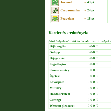
Jármód
»
43 pt
Csapatmunka
»
24 pt
Fegyelem
»
18 pt
Karrier és eredmények:
(első helyek-második helyek-harmadik helyek 
Díjlovaglás:
0-0-0 /
0
Galopp:
0-0-0 /
0
Díjugratás:
0-0-0 /
0
Fogathajtás:
0-0-0 /
0
Cross-country:
0-0-0 /
0
Ügetés:
0-0-0 /
0
Lovaspóló:
0-0-0 /
0
Military:
0-0-0 /
0
Hordókerülés:
0-0-0 /
0
Cutting:
0-0-0 /
0
Western pleasure:
0-0-0 /
0