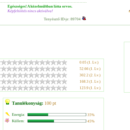
Egészséges! A közelmúltban látta orvos.
Képfeltöltés nincs aktiválva!
Tenyésztő ID-je: 89704
0.05 (1. Lv.)
52.66 (1. Lv.)
302.2 (2. Lv.)
168.3 (1. Lv.)
123.9 (1. Lv.)
Tanulékonyság:
100 pt
Energia:
35%
Küllem:
45%