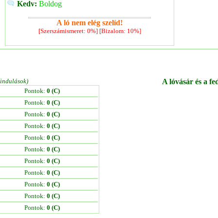
Kedv:
Boldog
A ló nem elég szelíd!
[Szerszámismeret: 0%] [Bizalom: 10%]
/indulások)
A lóvásár és a fe
Pontok:
0 (C)
Pontok:
0 (C)
Pontok:
0 (C)
Pontok:
0 (C)
Pontok:
0 (C)
Pontok:
0 (C)
Pontok:
0 (C)
Pontok:
0 (C)
Pontok:
0 (C)
Pontok:
0 (C)
Pontok:
0 (C)