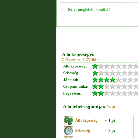
Súly:
megfelelő kondíció
A ló képességei:
Σ Összesen:
647.106
pt
Állóképesség:
Sebesség:
Jármód:
Csapatmunka:
Fegyelem:
A ló tehetségpontjai:
94 pt
Állóképesség
»
1 pt
Sebesség
»
8 pt