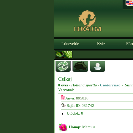
Lónevelde
Kvíz
Fór
Csikaj
0 éves
-
Holland sportló -
Csődörcsikó
-
Szín:
Vérvonal: -
Anya:
895826
Saját ID: 931742
Utódok: 0
Hónap:
Március