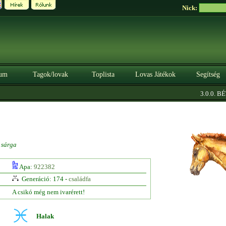
Nick:
um
Tagok/lovak
Toplista
Lovas Játékok
Segítség
3.0.0. BÉTA
sárga
Apa:
922382
Generáció: 174 -
családfa
A csikó még nem ivarérett!
Halak