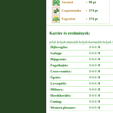
Jármód
»
98 pt
Csapatmunka
»
374 pt
Fegyelem
»
374 pt
Karrier és eredmények:
(első helyek-második helyek-harmadik helyek 
Díjlovaglás:
0-0-0 /
0
Galopp:
0-0-0 /
0
Díjugratás:
0-0-0 /
0
Fogathajtás:
0-0-0 /
0
Cross-country:
0-0-0 /
0
Ügetés:
0-0-0 /
0
Lovaspóló:
0-0-0 /
0
Military:
0-0-0 /
0
Hordókerülés:
0-0-0 /
0
Cutting:
0-0-0 /
0
Western pleasure:
0-0-0 /
0