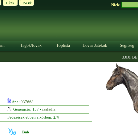
Nick:
um
Tagok/lovak
Toplista
Lovas Játékok
Segítség
3.0.0. BÉT
Apa:
937668
Generáció: 157 -
családfa
Fedezések ebben a körben:
2/4
Bak