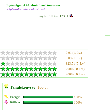
Egészséges! A közelmúltban látta orvos.
Képfeltöltés nincs aktiválva!
Tenyésztő ID-je: 12331
0.01 (1. Lv.)
0.03 (1. Lv.)
823.51 (5. Lv.)
2000 (10. Lv.)
2000 (10. Lv.)
Tanulékonyság:
100 pt
Energia:
100%
Küllem:
100%