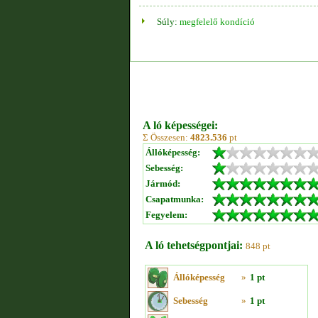
Súly:
megfelelő kondíció
A ló képességei:
Σ Összesen:
4823.536
pt
Állóképesség:
Sebesség:
Jármód:
Csapatmunka:
Fegyelem:
A ló tehetségpontjai:
848 pt
Állóképesség
»
1 pt
Sebesség
»
1 pt