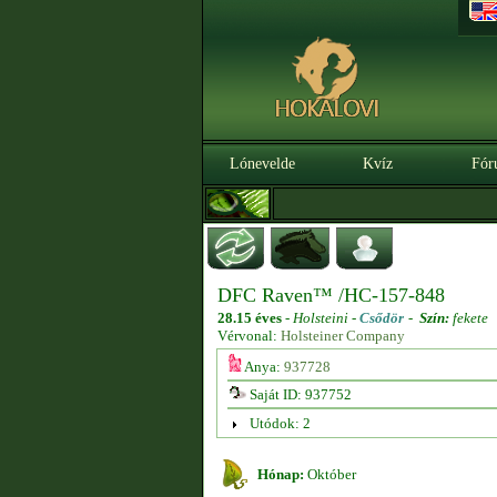
Lónevelde
Kvíz
Fór
DFC Raven™ /HC-157-848
28.15 éves
-
Holsteini -
Csődör
-
Szín:
fekete
Vérvonal:
Holsteiner Company
Anya:
937728
Saját ID: 937752
Utódok: 2
Hónap:
Október