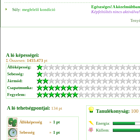
Egészséges! A közelmúltban 
Súly:
megfelelő kondíció
Képfeltöltés nincs aktiválva!
Tenyé
A ló képességei:
Σ Összesen:
1455.473
pt
Állóképesség:
Sebesség:
Jármód:
Csapatmunka:
Fegyelem:
A ló tehetségpontjai:
134 pt
Tanulékonyság:
100 
Állóképesség
»
1 pt
Energia:
Küllem:
Sebesség
»
1 pt