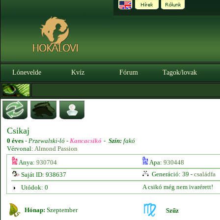
Lónevelde
Kvíz
Fórum
Tagok/lovak
Csikaj
0 éves
-
Przewalski-ló -
Kancacsikó
-
Szín:
fakó
Vérvonal:
Almond Passion
Anya:
930704
Apa:
930448
Generáció: 39 -
családfa
Saját ID: 938637
A csikó még nem ivarérett!
Utódok: 0
Hónap:
Szeptember
Szűz