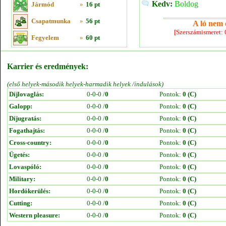
Kedv:
Boldog
Jármód
»
16 pt
Csapatmunka
»
56 pt
A ló nem e
[Szerszámismeret:
Fegyelem
»
60 pt
Karrier és eredmények:
(első helyek-második helyek-harmadik helyek /indulások)
Díjlovaglás:
0-0-0 /
0
Pontok:
0 (C)
Galopp:
0-0-0 /
0
Pontok:
0 (C)
Díjugratás:
0-0-0 /
0
Pontok:
0 (C)
Fogathajtás:
0-0-0 /
0
Pontok:
0 (C)
Cross-country:
0-0-0 /
0
Pontok:
0 (C)
Ügetés:
0-0-0 /
0
Pontok:
0 (C)
Lovaspóló:
0-0-0 /
0
Pontok:
0 (C)
Military:
0-0-0 /
0
Pontok:
0 (C)
Hordókerülés:
0-0-0 /
0
Pontok:
0 (C)
Cutting:
0-0-0 /
0
Pontok:
0 (C)
Western pleasure:
0-0-0 /
0
Pontok:
0 (C)