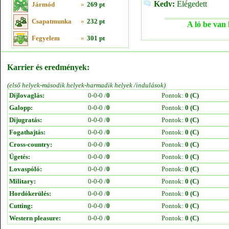
Kedv:
Elégedett
Jármód
»
269 pt
Csapatmunka
»
232 pt
A ló be van 
Fegyelem
»
301 pt
Karrier és eredmények:
(első helyek-második helyek-harmadik helyek /indulások)
Díjlovaglás:
0-0-0 /
0
Pontok:
0 (C)
Galopp:
0-0-0 /
0
Pontok:
0 (C)
Díjugratás:
0-0-0 /
0
Pontok:
0 (C)
Fogathajtás:
0-0-0 /
0
Pontok:
0 (C)
Cross-country:
0-0-0 /
0
Pontok:
0 (C)
Ügetés:
0-0-0 /
0
Pontok:
0 (C)
Lovaspóló:
0-0-0 /
0
Pontok:
0 (C)
Military:
0-0-0 /
0
Pontok:
0 (C)
Hordókerülés:
0-0-0 /
0
Pontok:
0 (C)
Cutting:
0-0-0 /
0
Pontok:
0 (C)
Western pleasure:
0-0-0 /
0
Pontok:
0 (C)