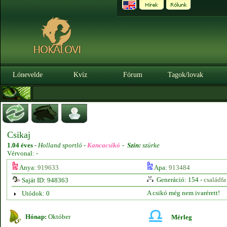
Lónevelde
Kvíz
Fórum
Tagok/lovak
Csikaj
1.04 éves
-
Holland sportló -
Kancacsikó
-
Szín:
szürke
Vérvonal: -
Anya:
919633
Apa:
913484
Generáció: 154 -
családfa
Saját ID: 948363
A csikó még nem ivarérett!
Utódok: 0
Hónap:
Október
Mérleg