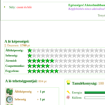
Egészséges! A közelmúltban 
Súly:
csont és bőr
Képfeltöltés nincs aktiválva!
Tenyé
A ló képességei:
Σ Összesen:
1700
pt
Állóképesség:
Sebesség:
Jármód:
Csapatmunka:
Fegyelem:
A ló tehetségpontjai:
804 pt
Tanulékonyság:
100 
Állóképesség
»
1 pt
Energia:
Küllem:
Sebesség
»
1 pt