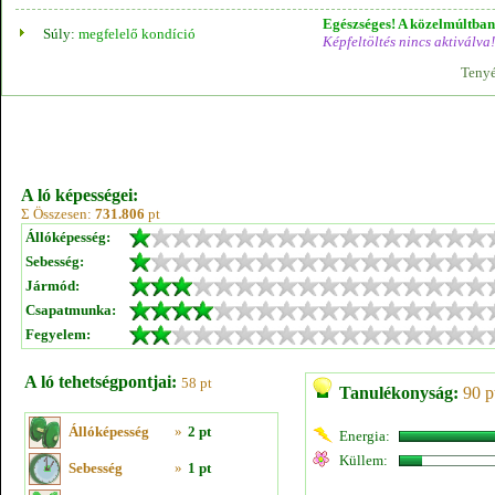
Egészséges! A közelmúltban 
Súly:
megfelelő kondíció
Képfeltöltés nincs aktiválva!
Tenyé
A ló képességei:
Σ Összesen:
731.806
pt
Állóképesség:
Sebesség:
Jármód:
Csapatmunka:
Fegyelem:
A ló tehetségpontjai:
58 pt
Tanulékonyság:
90 p
Állóképesség
»
2 pt
Energia:
Küllem:
Sebesség
»
1 pt