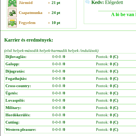
Kedv:
Elégedett
Jármód
»
21 pt
Csapatmunka
»
24 pt
A ló be van 
Fegyelem
»
10 pt
Karrier és eredmények:
(első helyek-második helyek-harmadik helyek /indulások)
Díjlovaglás:
0-0-0 /
0
Pontok:
0 (C)
Galopp:
0-0-0 /
0
Pontok:
0 (C)
Díjugratás:
0-0-0 /
0
Pontok:
0 (C)
Fogathajtás:
0-0-0 /
0
Pontok:
0 (C)
Cross-country:
0-0-0 /
0
Pontok:
0 (C)
Ügetés:
0-0-0 /
0
Pontok:
0 (C)
Lovaspóló:
0-0-0 /
0
Pontok:
0 (C)
Military:
0-0-0 /
0
Pontok:
0 (C)
Hordókerülés:
0-0-0 /
0
Pontok:
0 (C)
Cutting:
0-0-0 /
0
Pontok:
0 (C)
Western pleasure:
0-0-0 /
0
Pontok:
0 (C)