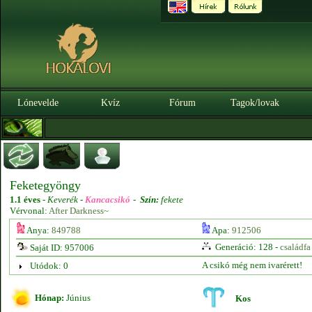
Lónevelde
Kvíz
Fórum
Tagok/lovak
Feketegyöngy
1.1 éves
-
Keverék -
Kancacsikó
-
Szín:
fekete
Vérvonal:
After Darkness~
Anya:
849788
Apa:
912506
Generáció: 128 -
családfa
Saját ID: 957006
A csikó még nem ivarérett!
Utódok: 0
Hónap:
Június
Kos