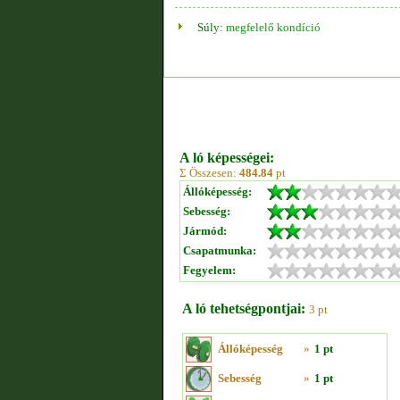
Súly:
megfelelő kondíció
A ló képességei:
Σ Összesen:
484.84
pt
Állóképesség:
Sebesség:
Jármód:
Csapatmunka:
Fegyelem:
A ló tehetségpontjai:
3 pt
Állóképesség
»
1 pt
Sebesség
»
1 pt