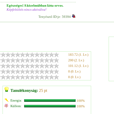
Egészséges! A közelmúltban látta orvos.
Képfeltöltés nincs aktiválva!
Tenyésztő ID-je: 59394
183.72 (1. Lv.)
200 (2. Lv.)
101.12 (1. Lv.)
0 (0. Lv.)
0 (0. Lv.)
Tanulékonyság:
25 pt
Energia:
100%
Küllem:
100%