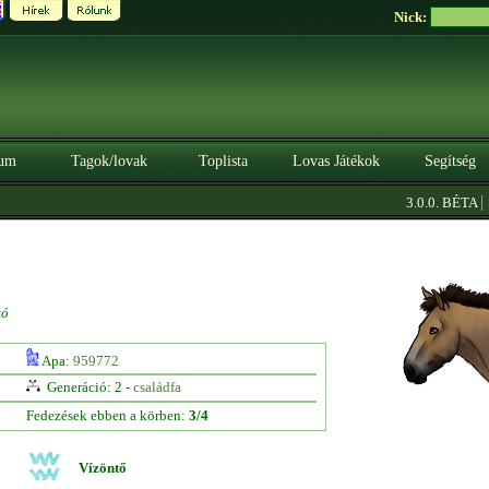
Nick:
um
Tagok/lovak
Toplista
Lovas Játékok
Segítség
|
3.0.0. BÉTA
Sz
kó
Apa:
959772
Generáció: 2 -
családfa
Fedezések ebben a körben:
3/4
Vízöntő