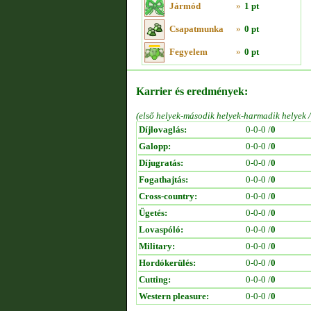
Jármód
»
1 pt
Csapatmunka
»
0 pt
Fegyelem
»
0 pt
Karrier és eredmények:
(első helyek-második helyek-harmadik helyek 
Díjlovaglás:
0-0-0 /
0
Galopp:
0-0-0 /
0
Díjugratás:
0-0-0 /
0
Fogathajtás:
0-0-0 /
0
Cross-country:
0-0-0 /
0
Ügetés:
0-0-0 /
0
Lovaspóló:
0-0-0 /
0
Military:
0-0-0 /
0
Hordókerülés:
0-0-0 /
0
Cutting:
0-0-0 /
0
Western pleasure:
0-0-0 /
0