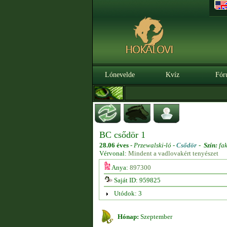
Lónevelde
Kvíz
Fór
BC csődör 1
28.06 éves
-
Przewalski-ló -
Csődör
-
Szín:
fa
Vérvonal:
Mindent a vadlovakért tenyészet
Anya:
897300
Saját ID: 959825
Utódok: 3
Hónap:
Szeptember