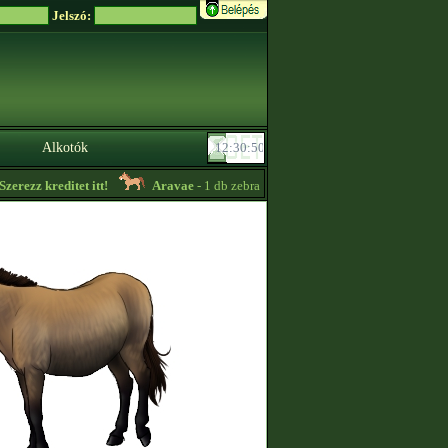
Jelszó:
Alkotók
erezz kreditet itt!
Aravae
- 1 db zebra kancát vásárolnék. Thp, összpont ne