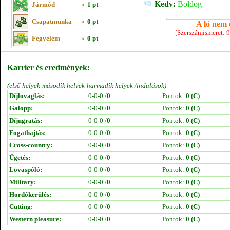
Kedv:
Boldog
Jármód
»
1 pt
Csapatmunka
»
0 pt
A ló nem e
[Szerszámismeret: 
Fegyelem
»
0 pt
Karrier és eredmények:
(első helyek-második helyek-harmadik helyek /indulások)
Díjlovaglás:
0-0-0 /
0
Pontok:
0 (C)
Galopp:
0-0-0 /
0
Pontok:
0 (C)
Díjugratás:
0-0-0 /
0
Pontok:
0 (C)
Fogathajtás:
0-0-0 /
0
Pontok:
0 (C)
Cross-country:
0-0-0 /
0
Pontok:
0 (C)
Ügetés:
0-0-0 /
0
Pontok:
0 (C)
Lovaspóló:
0-0-0 /
0
Pontok:
0 (C)
Military:
0-0-0 /
0
Pontok:
0 (C)
Hordókerülés:
0-0-0 /
0
Pontok:
0 (C)
Cutting:
0-0-0 /
0
Pontok:
0 (C)
Western pleasure:
0-0-0 /
0
Pontok:
0 (C)