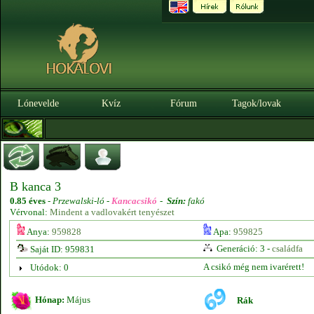
Lónevelde
Kvíz
Fórum
Tagok/lovak
B kanca 3
0.85 éves
-
Przewalski-ló -
Kancacsikó
-
Szín:
fakó
Vérvonal:
Mindent a vadlovakért tenyészet
Anya:
959828
Apa:
959825
Generáció: 3 -
családfa
Saját ID: 959831
A csikó még nem ivarérett!
Utódok: 0
Hónap:
Május
Rák