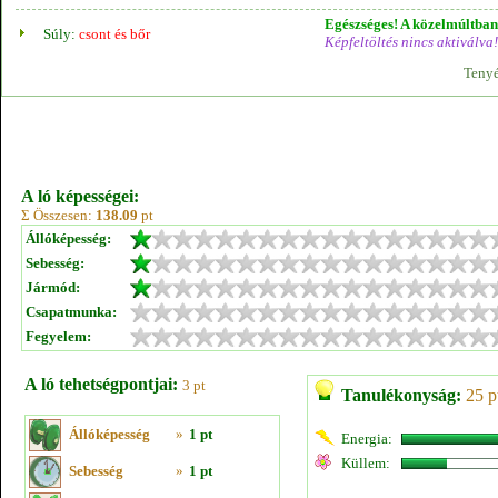
Egészséges! A közelmúltban 
Súly:
csont és bőr
Képfeltöltés nincs aktiválva!
Tenyé
A ló képességei:
Σ Összesen:
138.09
pt
Állóképesség:
Sebesség:
Jármód:
Csapatmunka:
Fegyelem:
A ló tehetségpontjai:
3 pt
Tanulékonyság:
25 p
Állóképesség
»
1 pt
Energia:
Küllem:
Sebesség
»
1 pt