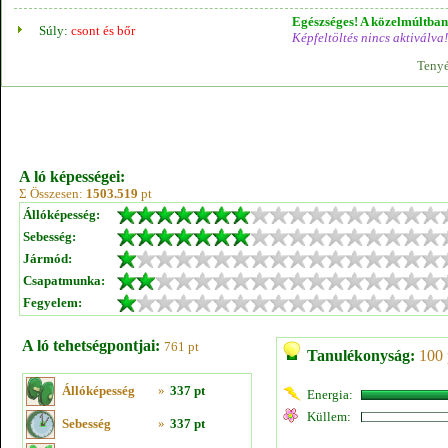
Egészséges! A közelmúltban 
Súly:
csont és bőr
Képfeltöltés nincs aktiválva!
Tenyé
A ló képességei:
Σ Összesen:
1503.519
pt
Állóképesség:
Sebesség:
Jármód:
Csapatmunka:
Fegyelem:
A ló tehetségpontjai:
761 pt
Tanulékonyság:
100 
Állóképesség
»
337 pt
Energia:
Küllem:
Sebesség
»
337 pt