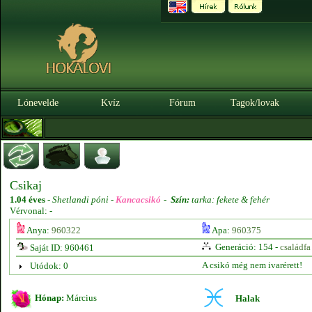
Lónevelde
Kvíz
Fórum
Tagok/lovak
Csikaj
1.04 éves
-
Shetlandi póni -
Kancacsikó
-
Szín:
tarka: fekete & fehér
Vérvonal: -
Anya:
960322
Apa:
960375
Generáció: 154 -
családfa
Saját ID: 960461
A csikó még nem ivarérett!
Utódok: 0
Hónap:
Március
Halak