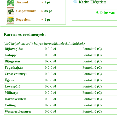
Kedv:
Elégedett
Jármód
»
1 pt
Csapatmunka
»
85 pt
A ló be van 
Fegyelem
»
1 pt
Karrier és eredmények:
(első helyek-második helyek-harmadik helyek /indulások)
Díjlovaglás:
0-0-0 /
0
Pontok:
0 (C)
Galopp:
0-0-0 /
0
Pontok:
0 (C)
Díjugratás:
0-0-0 /
0
Pontok:
0 (C)
Fogathajtás:
0-0-0 /
0
Pontok:
0 (C)
Cross-country:
0-0-0 /
0
Pontok:
0 (C)
Ügetés:
0-0-0 /
0
Pontok:
0 (C)
Lovaspóló:
0-0-0 /
0
Pontok:
0 (C)
Military:
0-0-0 /
0
Pontok:
0 (C)
Hordókerülés:
0-0-0 /
0
Pontok:
0 (C)
Cutting:
0-0-0 /
0
Pontok:
0 (C)
Western pleasure:
0-0-0 /
0
Pontok:
0 (C)