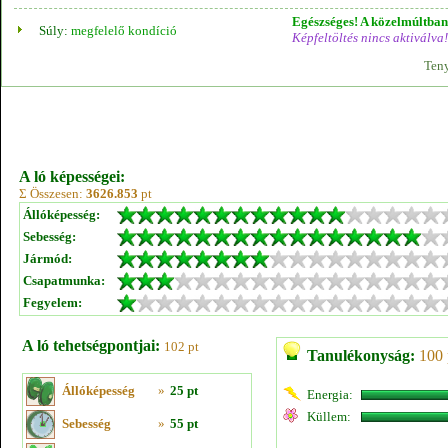
Egészséges! A közelmúltban 
Súly:
megfelelő kondíció
Képfeltöltés nincs aktiválva!
Teny
A ló képességei:
Σ Összesen:
3626.853
pt
Állóképesség:
Sebesség:
Jármód:
Csapatmunka:
Fegyelem:
A ló tehetségpontjai:
102 pt
Tanulékonyság:
100 
Állóképesség
»
25 pt
Energia:
Küllem:
Sebesség
»
55 pt