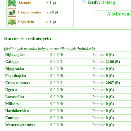
Kedv:
Boldog
Jármód
»
1 pt
Csapatmunka
»
20 pt
A ló be van 
Fegyelem
»
1 pt
Karrier és eredmények:
(első helyek-második helyek-harmadik helyek /indulások)
Díjlovaglás:
0-0-0 /
0
Pontok:
0 (C)
Galopp:
0-0-0 /
1
Pontok:
2166 (B)
Díjugratás:
0-0-0 /
0
Pontok:
0 (C)
Fogathajtás:
0-0-0 /
0
Pontok:
0 (C)
Cross-country:
0-0-0 /
1
Pontok:
2087 (B)
Ügetés:
0-0-0 /
0
Pontok:
0 (C)
Lovaspóló:
0-0-0 /
0
Pontok:
0 (C)
Military:
0-0-0 /
0
Pontok:
0 (C)
Hordókerülés:
0-0-0 /
0
Pontok:
0 (C)
Cutting:
0-0-0 /
0
Pontok:
0 (C)
Western pleasure:
0-0-0 /
0
Pontok:
0 (C)