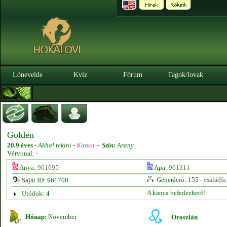
Lónevelde
Kvíz
Fórum
Tagok/lovak
Golden
20.9 éves
-
Akhal tekini -
Kanca
-
Szín:
Arany
Vérvonal: -
Anya:
961695
Apa:
961311
Generáció: 155 -
családfa
Saját ID: 961700
A kanca befedezhető!
Utódok: 4
Hónap:
November
Oroszlán