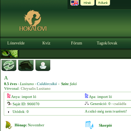
Lónevelde
Kvíz
Fórum
Tagok/lovak
A
0.5 éves
-
Lusitano -
Csődörcsikó
-
Szín:
fakó
Vérvonal:
Chrysalis Lusitano
Anya: import ló
Apa: import ló
Generáció: 0 -
családfa
Saját ID: 966070
A csikó még nem ivarérett!
Utódok: 0
Hónap:
November
Skorpió