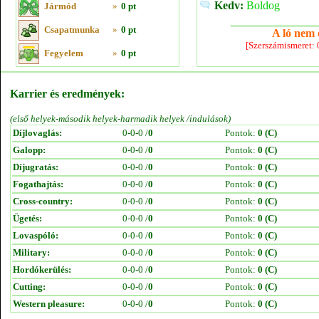
Kedv:
Boldog
Jármód
»
0 pt
Csapatmunka
»
0 pt
A ló nem e
[Szerszámismeret:
Fegyelem
»
0 pt
Karrier és eredmények:
(első helyek-második helyek-harmadik helyek /indulások)
Díjlovaglás:
0-0-0 /
0
Pontok:
0 (C)
Galopp:
0-0-0 /
0
Pontok:
0 (C)
Díjugratás:
0-0-0 /
0
Pontok:
0 (C)
Fogathajtás:
0-0-0 /
0
Pontok:
0 (C)
Cross-country:
0-0-0 /
0
Pontok:
0 (C)
Ügetés:
0-0-0 /
0
Pontok:
0 (C)
Lovaspóló:
0-0-0 /
0
Pontok:
0 (C)
Military:
0-0-0 /
0
Pontok:
0 (C)
Hordókerülés:
0-0-0 /
0
Pontok:
0 (C)
Cutting:
0-0-0 /
0
Pontok:
0 (C)
Western pleasure:
0-0-0 /
0
Pontok:
0 (C)