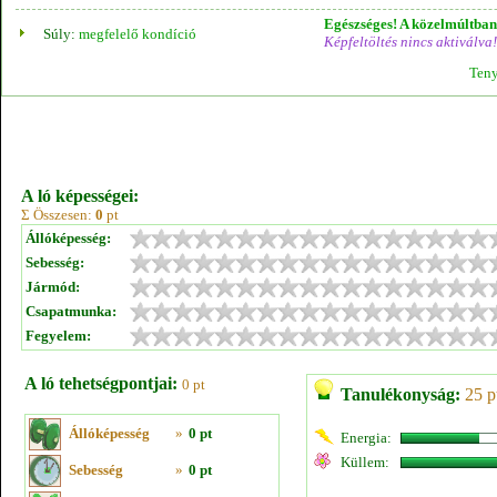
Egészséges! A közelmúltban 
Súly:
megfelelő kondíció
Képfeltöltés nincs aktiválva!
Teny
A ló képességei:
Σ Összesen:
0
pt
Állóképesség:
Sebesség:
Jármód:
Csapatmunka:
Fegyelem:
A ló tehetségpontjai:
0 pt
Tanulékonyság:
25 p
Állóképesség
»
0 pt
Energia:
Küllem:
Sebesség
»
0 pt