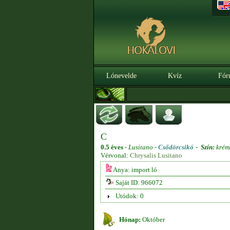
Lónevelde
Kvíz
Fór
C
0.5 éves
-
Lusitano -
Csődörcsikó
-
Szín:
krém
Vérvonal:
Chrysalis Lusitano
Anya: import ló
Saját ID: 966072
Utódok: 0
Hónap:
Október