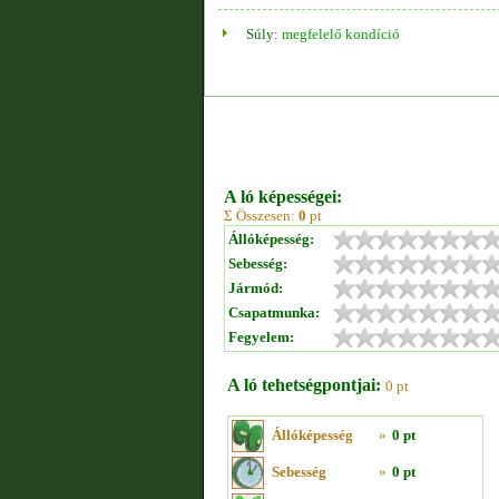
Súly:
megfelelő kondíció
A ló képességei:
Σ Összesen:
0
pt
Állóképesség:
Sebesség:
Jármód:
Csapatmunka:
Fegyelem:
A ló tehetségpontjai:
0 pt
Állóképesség
»
0 pt
Sebesség
»
0 pt