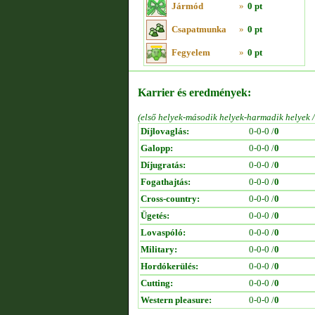
Jármód
»
0 pt
Csapatmunka
»
0 pt
Fegyelem
»
0 pt
Karrier és eredmények:
(első helyek-második helyek-harmadik helyek 
Díjlovaglás:
0-0-0 /
0
Galopp:
0-0-0 /
0
Díjugratás:
0-0-0 /
0
Fogathajtás:
0-0-0 /
0
Cross-country:
0-0-0 /
0
Ügetés:
0-0-0 /
0
Lovaspóló:
0-0-0 /
0
Military:
0-0-0 /
0
Hordókerülés:
0-0-0 /
0
Cutting:
0-0-0 /
0
Western pleasure:
0-0-0 /
0