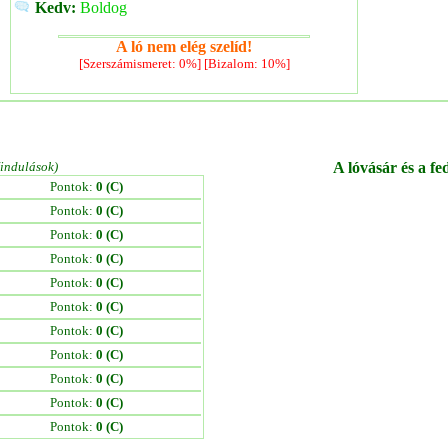
Kedv:
Boldog
A ló nem elég szelíd!
[Szerszámismeret: 0%] [Bizalom: 10%]
/indulások)
A lóvásár és a fe
Pontok:
0 (C)
Pontok:
0 (C)
Pontok:
0 (C)
Pontok:
0 (C)
Pontok:
0 (C)
Pontok:
0 (C)
Pontok:
0 (C)
Pontok:
0 (C)
Pontok:
0 (C)
Pontok:
0 (C)
Pontok:
0 (C)