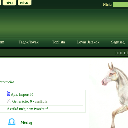
Nick:
um
Tagok/lovak
Toplista
Lovas Játékok
Segítség
3.0.0. BÉT
/cremello
Apa: import ló
Generáció: 0 -
családfa
A csikó még nem ivarérett!
Mérleg