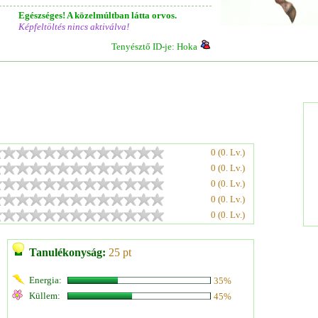
Egészséges! A közelmúltban látta orvos.
Képfeltöltés nincs aktiválva!
Tenyésztő ID-je: Hoka
0 (0. Lv.)
0 (0. Lv.)
0 (0. Lv.)
0 (0. Lv.)
0 (0. Lv.)
Tanulékonyság:
25 pt
Energia:
35%
Küllem:
45%