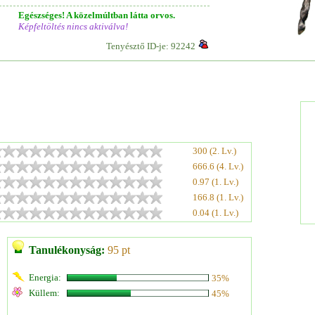
Egészséges! A közelmúltban látta orvos.
Képfeltöltés nincs aktiválva!
Tenyésztő ID-je: 92242
300 (2. Lv.)
666.6 (4. Lv.)
0.97 (1. Lv.)
166.8 (1. Lv.)
0.04 (1. Lv.)
Tanulékonyság:
95 pt
Energia:
35%
Küllem:
45%