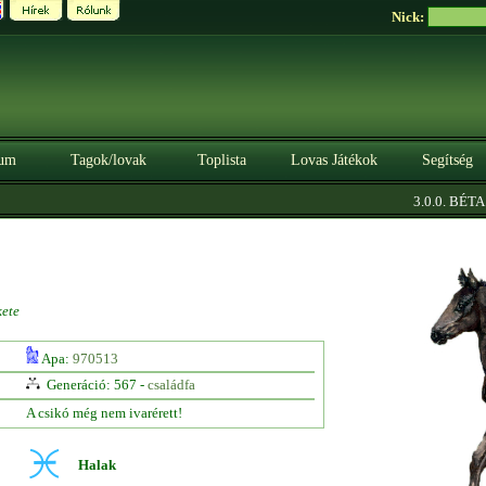
Nick:
um
Tagok/lovak
Toplista
Lovas Játékok
Segítség
|
3.0.0. BÉTA
S
kete
Apa:
970513
Generáció: 567 -
családfa
A csikó még nem ivarérett!
Halak