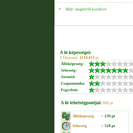
Súly:
megfelelő kondíció
A ló képességei:
Σ Összesen:
1134.413
pt
Állóképesség:
Sebesség:
Jármód:
Csapatmunka:
Fegyelem:
A ló tehetségpontjai:
900 pt
Állóképesség
»
239 pt
Sebesség
»
528 pt