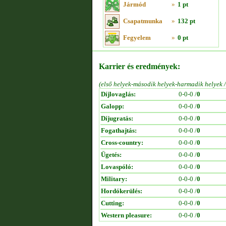
Jármód
»
1 pt
Csapatmunka
»
132 pt
Fegyelem
»
0 pt
Karrier és eredmények:
(első helyek-második helyek-harmadik helyek 
Díjlovaglás:
0-0-0 /
0
Galopp:
0-0-0 /
0
Díjugratás:
0-0-0 /
0
Fogathajtás:
0-0-0 /
0
Cross-country:
0-0-0 /
0
Ügetés:
0-0-0 /
0
Lovaspóló:
0-0-0 /
0
Military:
0-0-0 /
0
Hordókerülés:
0-0-0 /
0
Cutting:
0-0-0 /
0
Western pleasure:
0-0-0 /
0