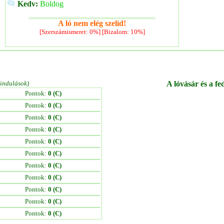
Kedv:
Boldog
A ló nem elég szelíd!
[Szerszámismeret: 0%] [Bizalom: 10%]
/indulások)
A lóvásár és a fe
Pontok:
0 (C)
Pontok:
0 (C)
Pontok:
0 (C)
Pontok:
0 (C)
Pontok:
0 (C)
Pontok:
0 (C)
Pontok:
0 (C)
Pontok:
0 (C)
Pontok:
0 (C)
Pontok:
0 (C)
Pontok:
0 (C)