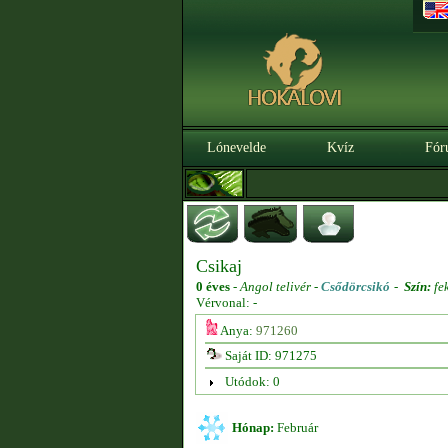
Lónevelde
Kvíz
Fór
Csikaj
0 éves
-
Angol telivér -
Csődörcsikó
-
Szín:
fe
Vérvonal: -
Anya:
971260
Saját ID: 971275
Utódok: 0
Hónap:
Február