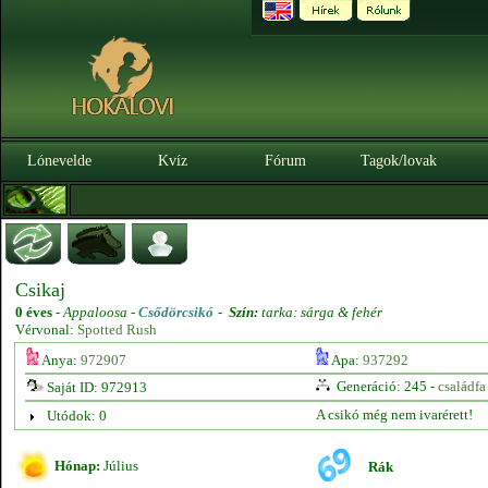
Lónevelde
Kvíz
Fórum
Tagok/lovak
Csikaj
0 éves
-
Appaloosa -
Csődörcsikó
-
Szín:
tarka: sárga & fehér
Vérvonal:
Spotted Rush
Anya:
972907
Apa:
937292
Generáció: 245 -
családfa
Saját ID: 972913
A csikó még nem ivarérett!
Utódok: 0
Hónap:
Július
Rák