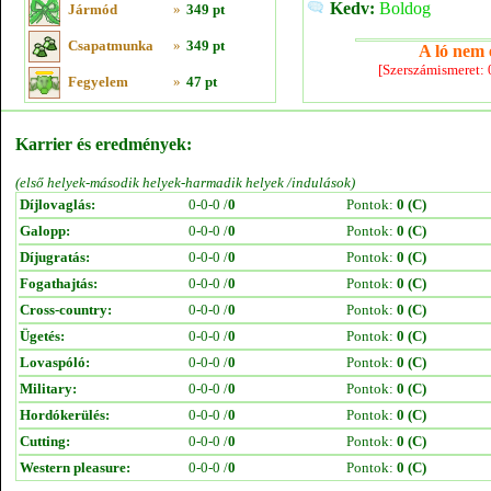
Kedv:
Boldog
Jármód
»
349 pt
Csapatmunka
»
349 pt
A ló nem e
[Szerszámismeret:
Fegyelem
»
47 pt
Karrier és eredmények:
(első helyek-második helyek-harmadik helyek /indulások)
Díjlovaglás:
0-0-0 /
0
Pontok:
0 (C)
Galopp:
0-0-0 /
0
Pontok:
0 (C)
Díjugratás:
0-0-0 /
0
Pontok:
0 (C)
Fogathajtás:
0-0-0 /
0
Pontok:
0 (C)
Cross-country:
0-0-0 /
0
Pontok:
0 (C)
Ügetés:
0-0-0 /
0
Pontok:
0 (C)
Lovaspóló:
0-0-0 /
0
Pontok:
0 (C)
Military:
0-0-0 /
0
Pontok:
0 (C)
Hordókerülés:
0-0-0 /
0
Pontok:
0 (C)
Cutting:
0-0-0 /
0
Pontok:
0 (C)
Western pleasure:
0-0-0 /
0
Pontok:
0 (C)