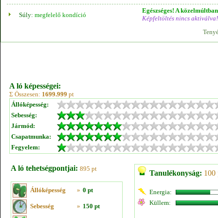
Egészséges! A közelmúltban 
Súly:
megfelelő kondíció
Képfeltöltés nincs aktiválva!
Tenyé
A ló képességei:
Σ Összesen:
1699.999
pt
Állóképesség:
Sebesség:
Jármód:
Csapatmunka:
Fegyelem:
A ló tehetségpontjai:
895 pt
Tanulékonyság:
100 
Állóképesség
»
0 pt
Energia:
Küllem:
Sebesség
»
150 pt