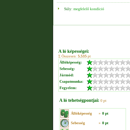
Súly:
megfelelő kondíció
A ló képességei:
Σ Összesen:
5.535
pt
Állóképesség:
Sebesség:
Jármód:
Csapatmunka:
Fegyelem:
A ló tehetségpontjai:
0 pt
Állóképesség
»
0 pt
Sebesség
»
0 pt