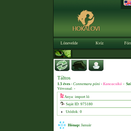
Lónevelde
Kvíz
Fór
Táltos
1.5 éves
-
Connemara póni -
Kancacsikó
-
Szí
Vérvonal: -
Anya: import ló
Saját ID: 975180
Utódok: 0
Hónap:
Január