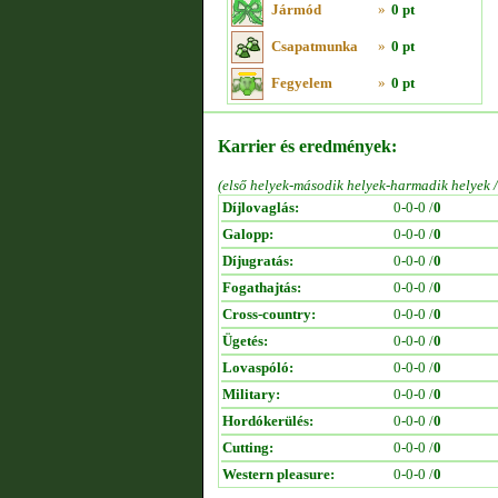
Jármód
»
0 pt
Csapatmunka
»
0 pt
Fegyelem
»
0 pt
Karrier és eredmények:
(első helyek-második helyek-harmadik helyek 
Díjlovaglás:
0-0-0 /
0
Galopp:
0-0-0 /
0
Díjugratás:
0-0-0 /
0
Fogathajtás:
0-0-0 /
0
Cross-country:
0-0-0 /
0
Ügetés:
0-0-0 /
0
Lovaspóló:
0-0-0 /
0
Military:
0-0-0 /
0
Hordókerülés:
0-0-0 /
0
Cutting:
0-0-0 /
0
Western pleasure:
0-0-0 /
0