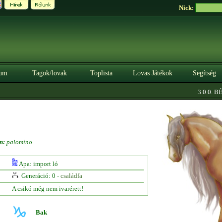
Nick:
um
Tagok/lovak
Toplista
Lovas Játékok
Segítség
3.0.0. BÉT
n:
palomino
Apa: import ló
Generáció: 0 -
családfa
A csikó még nem ivarérett!
Bak