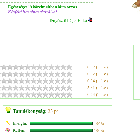
Egészséges! A közelmúltban látta orvos.
Képfeltöltés nincs aktiválva!
Tenyésztő ID-je: Hoka
0.02 (1. Lv.)
0.02 (1. Lv.)
0.04 (1. Lv.)
5.41 (1. Lv.)
0.04 (1. Lv.)
Tanulékonyság:
25 pt
Energia:
100%
Küllem:
100%