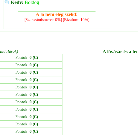
Kedv:
Boldog
A ló nem elég szelíd!
[Szerszámismeret: 0%] [Bizalom: 10%]
/indulások)
A lóvásár és a fe
Pontok:
0 (C)
Pontok:
0 (C)
Pontok:
0 (C)
Pontok:
0 (C)
Pontok:
0 (C)
Pontok:
0 (C)
Pontok:
0 (C)
Pontok:
0 (C)
Pontok:
0 (C)
Pontok:
0 (C)
Pontok:
0 (C)