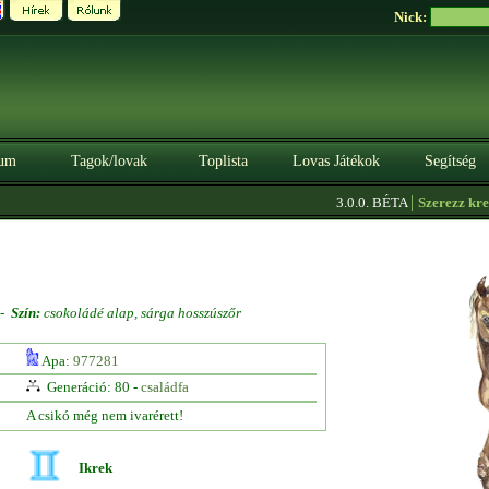
Nick:
um
Tagok/lovak
Toplista
Lovas Játékok
Segítség
|
3.0.0. BÉTA
Szerezz kredite
-
Szín:
csokoládé alap, sárga hosszúszőr
Apa:
977281
Generáció: 80 -
családfa
A csikó még nem ivarérett!
Ikrek