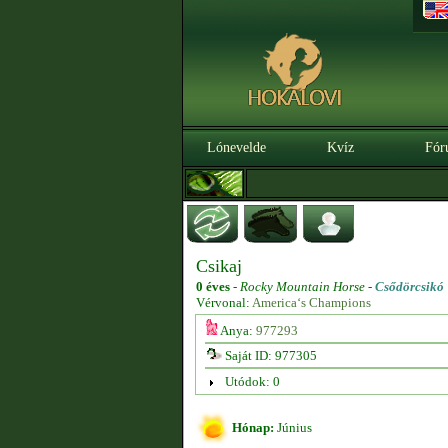
Lónevelde
Kvíz
Fór
Csikaj
0 éves
-
Rocky Mountain Horse -
Csődörcsikó
Vérvonal:
America‘s Champions
Anya:
977293
Saját ID: 977305
Utódok: 0
Hónap:
Június