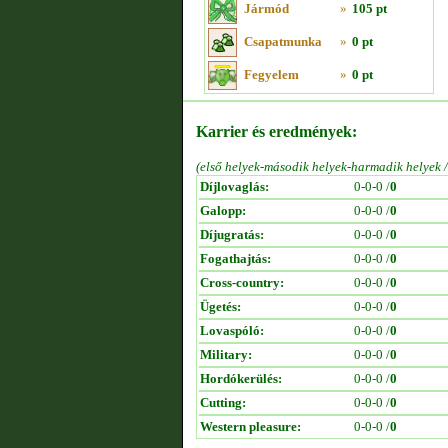
Jármód
»
105 pt
Csapatmunka
»
0 pt
Fegyelem
»
0 pt
Karrier és eredmények:
(első helyek-második helyek-harmadik helyek 
Díjlovaglás:
0-0-0 /
0
Galopp:
0-0-0 /
0
Díjugratás:
0-0-0 /
0
Fogathajtás:
0-0-0 /
0
Cross-country:
0-0-0 /
0
Ügetés:
0-0-0 /
0
Lovaspóló:
0-0-0 /
0
Military:
0-0-0 /
0
Hordókerülés:
0-0-0 /
0
Cutting:
0-0-0 /
0
Western pleasure:
0-0-0 /
0