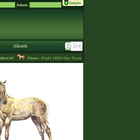
Jelszó:
Alkotók
t itt!
Ozore
- Eladó 1800+thps Tennessee Walker csikók nálam. -
14:37