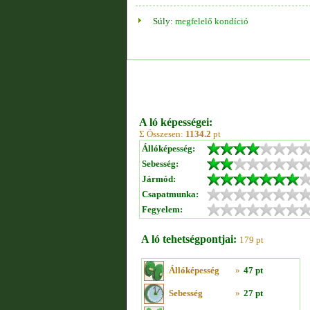
Súly:
megfelelő kondíció
A ló képességei:
Σ Összesen:
1134.2
pt
Állóképesség:
Sebesség:
Jármód:
Csapatmunka:
Fegyelem:
A ló tehetségpontjai:
179 pt
Állóképesség
»
47 pt
Sebesség
»
27 pt