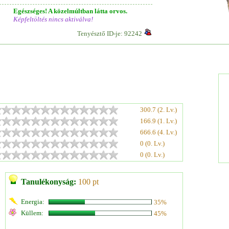
Egészséges! A közelmúltban látta orvos.
Képfeltöltés nincs aktiválva!
Tenyésztő ID-je: 92242
300.7 (2. Lv.)
166.9 (1. Lv.)
666.6 (4. Lv.)
0 (0. Lv.)
0 (0. Lv.)
Tanulékonyság:
100 pt
Energia:
35%
Küllem:
45%