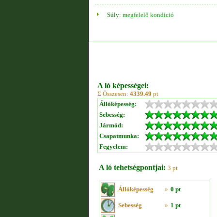
Súly:
megfelelő kondíció
A ló képességei:
Σ Összesen:
4339.49
pt
Állóképesség:
Sebesség:
Jármód:
Csapatmunka:
Fegyelem:
A ló tehetségpontjai:
3 pt
Állóképesség
»
0 pt
Sebesség
»
1 pt