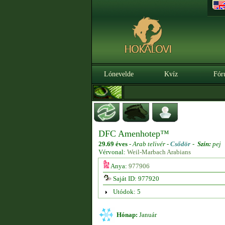
Lónevelde
Kvíz
Fór
DFC Amenhotep™
29.69 éves
-
Arab telivér -
Csődör
-
Szín:
pej
Vérvonal:
Weil-Marbach Arabians
Anya:
977906
Saját ID: 977920
Utódok: 5
Hónap:
Január