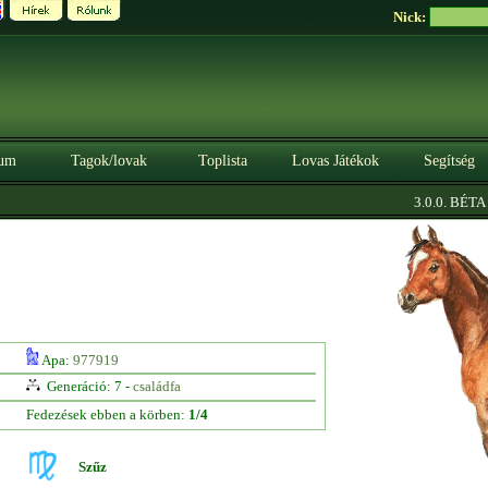
Nick:
um
Tagok/lovak
Toplista
Lovas Játékok
Segítség
|
3.0.0. BÉTA
Sz
Apa:
977919
Generáció: 7 -
családfa
Fedezések ebben a körben:
1/4
Szűz