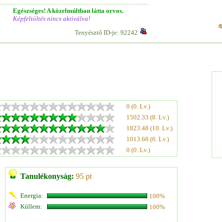
Egészséges! A közelmúltban látta orvos.
Képfeltöltés nincs aktiválva!
Tenyésztő ID-je: 92242
0 (0. Lv.)
1502.33 (8. Lv.)
1823.48 (10. Lv.)
1013.68 (6. Lv.)
0 (0. Lv.)
Tanulékonyság:
95 pt
Energia:
100%
Küllem:
100%