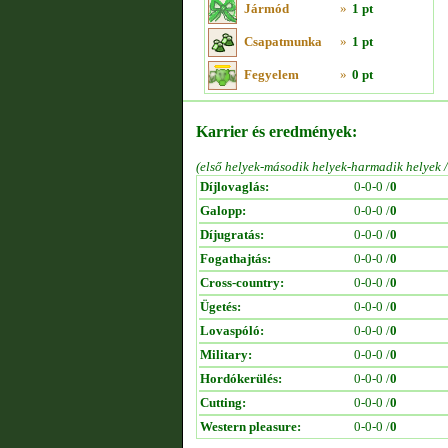
Jármód
»
1 pt
Csapatmunka
»
1 pt
Fegyelem
»
0 pt
Karrier és eredmények:
(első helyek-második helyek-harmadik helyek 
Díjlovaglás:
0-0-0 /
0
Galopp:
0-0-0 /
0
Díjugratás:
0-0-0 /
0
Fogathajtás:
0-0-0 /
0
Cross-country:
0-0-0 /
0
Ügetés:
0-0-0 /
0
Lovaspóló:
0-0-0 /
0
Military:
0-0-0 /
0
Hordókerülés:
0-0-0 /
0
Cutting:
0-0-0 /
0
Western pleasure:
0-0-0 /
0