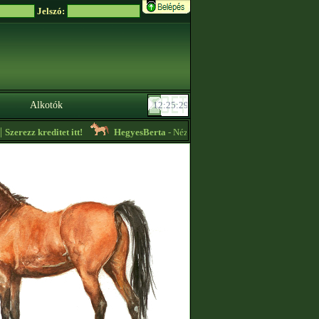
Jelszó:
Alkotók
erezz kreditet itt!
HegyesBerta
- Nézzétek meg az ,,Aktuális hirdetéseket"