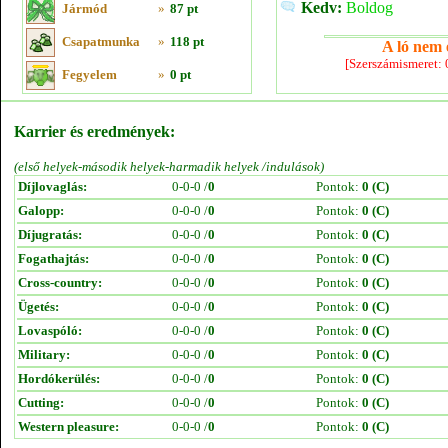
Kedv:
Boldog
Jármód
»
87 pt
Csapatmunka
»
118 pt
A ló nem e
[Szerszámismeret:
Fegyelem
»
0 pt
Karrier és eredmények:
(első helyek-második helyek-harmadik helyek /indulások)
Díjlovaglás:
0-0-0 /
0
Pontok:
0 (C)
Galopp:
0-0-0 /
0
Pontok:
0 (C)
Díjugratás:
0-0-0 /
0
Pontok:
0 (C)
Fogathajtás:
0-0-0 /
0
Pontok:
0 (C)
Cross-country:
0-0-0 /
0
Pontok:
0 (C)
Ügetés:
0-0-0 /
0
Pontok:
0 (C)
Lovaspóló:
0-0-0 /
0
Pontok:
0 (C)
Military:
0-0-0 /
0
Pontok:
0 (C)
Hordókerülés:
0-0-0 /
0
Pontok:
0 (C)
Cutting:
0-0-0 /
0
Pontok:
0 (C)
Western pleasure:
0-0-0 /
0
Pontok:
0 (C)