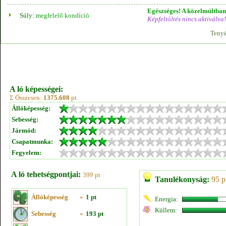
Egészséges! A közelmúltban 
Súly:
megfelelő kondíció
Képfeltöltés nincs aktiválva!
Tenyé
A ló képességei:
Σ Összesen:
1375.608
pt
Állóképesség:
Sebesség:
Jármód:
Csapatmunka:
Fegyelem:
A ló tehetségpontjai:
399 pt
Tanulékonyság:
95 p
Állóképesség
»
1 pt
Energia:
Küllem:
Sebesség
»
193 pt