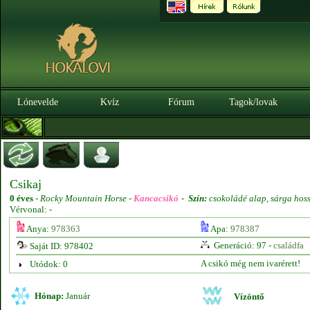
Lónevelde
Kvíz
Fórum
Tagok/lovak
Csikaj
0 éves
-
Rocky Mountain Horse -
Kancacsikó
-
Szín:
csokoládé alap, sárga hos
Vérvonal: -
Anya:
978363
Apa:
978387
Generáció: 97 -
családfa
Saját ID: 978402
A csikó még nem ivarérett!
Utódok: 0
Hónap:
Január
Vízöntő