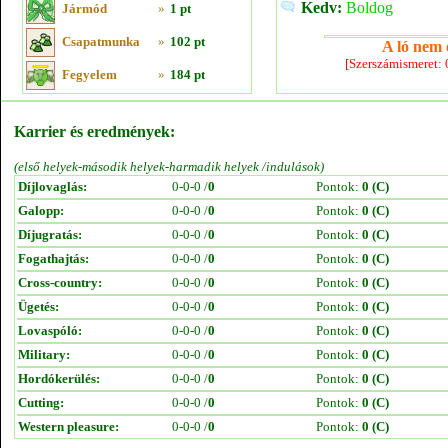
Kedv:
Boldog
Jármód
»
1 pt
Csapatmunka
»
102 pt
A ló nem e
[Szerszámismeret:
Fegyelem
»
184 pt
Karrier és eredmények:
(első helyek-második helyek-harmadik helyek /indulások)
Díjlovaglás:
0-0-0 /
0
Pontok:
0 (C)
Galopp:
0-0-0 /
0
Pontok:
0 (C)
Díjugratás:
0-0-0 /
0
Pontok:
0 (C)
Fogathajtás:
0-0-0 /
0
Pontok:
0 (C)
Cross-country:
0-0-0 /
0
Pontok:
0 (C)
Ügetés:
0-0-0 /
0
Pontok:
0 (C)
Lovaspóló:
0-0-0 /
0
Pontok:
0 (C)
Military:
0-0-0 /
0
Pontok:
0 (C)
Hordókerülés:
0-0-0 /
0
Pontok:
0 (C)
Cutting:
0-0-0 /
0
Pontok:
0 (C)
Western pleasure:
0-0-0 /
0
Pontok:
0 (C)