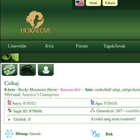
Lónevelde
Kvíz
Fórum
Tagok/lovak
Csikaj
0 éves
-
Rocky Mountain Horse -
Kancacsikó
-
Szín:
csokoládé alap, sárga hos
Vérvonal:
America‘s Champions
Anya:
978502
Apa:
978430
Generáció: 107 -
családfa
Saját ID: 978666
A csikó még nem ivarérett!
Utódok: 0
Hónap:
Január
Bak