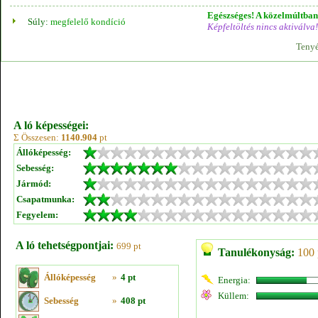
Egészséges! A közelmúltban 
Súly:
megfelelő kondíció
Képfeltöltés nincs aktiválva!
Tenyé
A ló képességei:
Σ Összesen:
1140.904
pt
Állóképesség:
Sebesség:
Jármód:
Csapatmunka:
Fegyelem:
A ló tehetségpontjai:
699 pt
Tanulékonyság:
100 
Állóképesség
»
4 pt
Energia:
Küllem:
Sebesség
»
408 pt