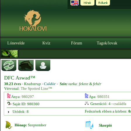
Lónevelde
Kvíz
Fórum
Tagok/lovak
DFC Aswad™
30.23 éves
-
Knabstrup -
Csődör
-
Szín:
tarka: fekete & fehér
Vérvonal:
The Spotted Line™
Anya:
980297
Apa:
980351
Generáció: 4 -
családfa
Saját ID: 980360
Fedezések ebben a körben:
0
Utódok: 8
Hónap:
Szeptember
Skorpió