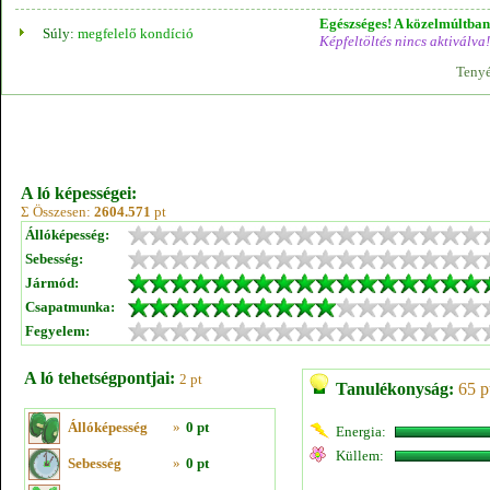
Egészséges! A közelmúltban 
Súly:
megfelelő kondíció
Képfeltöltés nincs aktiválva!
Tenyé
A ló képességei:
Σ Összesen:
2604.571
pt
Állóképesség:
Sebesség:
Jármód:
Csapatmunka:
Fegyelem:
A ló tehetségpontjai:
2 pt
Tanulékonyság:
65 p
Állóképesség
»
0 pt
Energia:
Küllem:
Sebesség
»
0 pt