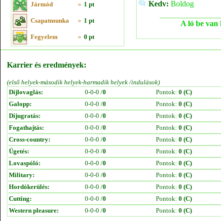
Kedv:
Boldog
Jármód
»
1 pt
Csapatmunka
»
1 pt
A ló be van 
Fegyelem
»
0 pt
Karrier és eredmények:
(első helyek-második helyek-harmadik helyek /indulások)
Díjlovaglás:
0-0-0 /
0
Pontok:
0 (C)
Galopp:
0-0-0 /
0
Pontok:
0 (C)
Díjugratás:
0-0-0 /
0
Pontok:
0 (C)
Fogathajtás:
0-0-0 /
0
Pontok:
0 (C)
Cross-country:
0-0-0 /
0
Pontok:
0 (C)
Ügetés:
0-0-0 /
0
Pontok:
0 (C)
Lovaspóló:
0-0-0 /
0
Pontok:
0 (C)
Military:
0-0-0 /
0
Pontok:
0 (C)
Hordókerülés:
0-0-0 /
0
Pontok:
0 (C)
Cutting:
0-0-0 /
0
Pontok:
0 (C)
Western pleasure:
0-0-0 /
0
Pontok:
0 (C)