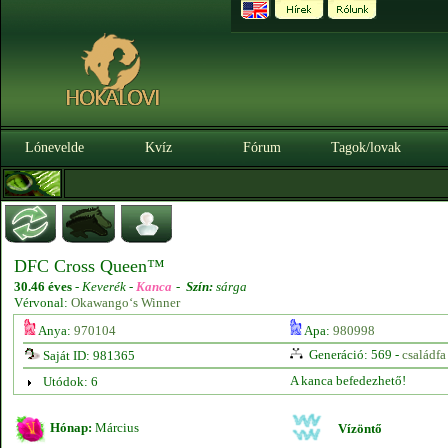
Lónevelde
Kvíz
Fórum
Tagok/lovak
DFC Cross Queen™
30.46 éves
-
Keverék -
Kanca
-
Szín:
sárga
Vérvonal:
Okawango‘s Winner
Anya:
970104
Apa:
980998
Generáció: 569 -
családfa
Saját ID: 981365
A kanca befedezhető!
Utódok: 6
Hónap:
Március
Vízöntő