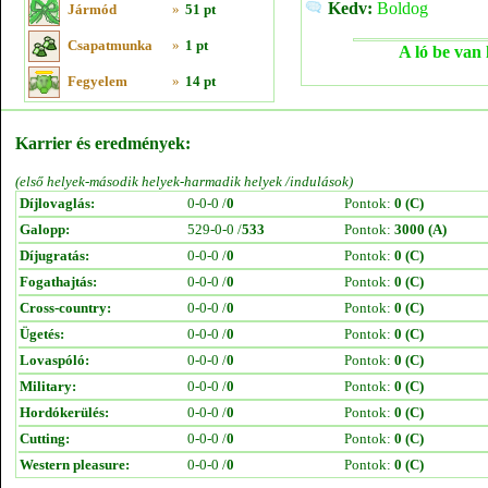
Kedv:
Boldog
Jármód
»
51 pt
Csapatmunka
»
1 pt
A ló be van 
Fegyelem
»
14 pt
Karrier és eredmények:
(első helyek-második helyek-harmadik helyek /indulások)
Díjlovaglás:
0-0-0 /
0
Pontok:
0 (C)
Galopp:
529-0-0 /
533
Pontok:
3000 (A)
Díjugratás:
0-0-0 /
0
Pontok:
0 (C)
Fogathajtás:
0-0-0 /
0
Pontok:
0 (C)
Cross-country:
0-0-0 /
0
Pontok:
0 (C)
Ügetés:
0-0-0 /
0
Pontok:
0 (C)
Lovaspóló:
0-0-0 /
0
Pontok:
0 (C)
Military:
0-0-0 /
0
Pontok:
0 (C)
Hordókerülés:
0-0-0 /
0
Pontok:
0 (C)
Cutting:
0-0-0 /
0
Pontok:
0 (C)
Western pleasure:
0-0-0 /
0
Pontok:
0 (C)