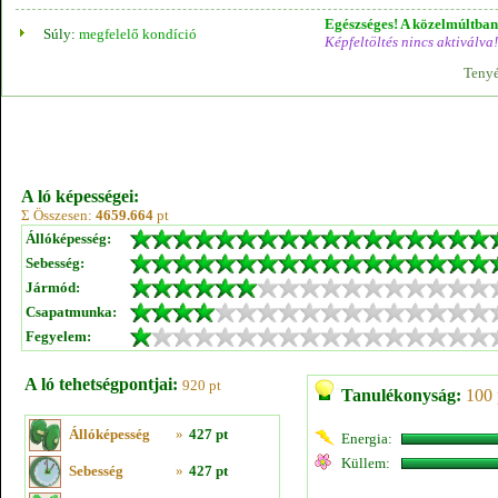
Egészséges! A közelmúltban 
Súly:
megfelelő kondíció
Képfeltöltés nincs aktiválva!
Tenyé
A ló képességei:
Σ Összesen:
4659.664
pt
Állóképesség:
Sebesség:
Jármód:
Csapatmunka:
Fegyelem:
A ló tehetségpontjai:
920 pt
Tanulékonyság:
100 
Állóképesség
»
427 pt
Energia:
Küllem:
Sebesség
»
427 pt