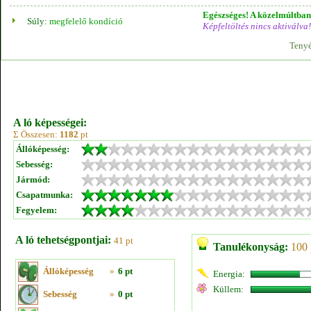
Egészséges! A közelmúltban 
Súly:
megfelelő kondíció
Képfeltöltés nincs aktiválva!
Tenyé
A ló képességei:
Σ Összesen:
1182
pt
Állóképesség:
Sebesség:
Jármód:
Csapatmunka:
Fegyelem:
A ló tehetségpontjai:
41 pt
Tanulékonyság:
100 
Állóképesség
»
6 pt
Energia:
Küllem:
Sebesség
»
0 pt