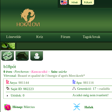
Lónevelde
Kvíz
Fórum
Tagok/lovak
b18pót
0 éves
-
Percheron -
Kancacsikó
-
Szín:
szürke
Vérvonal:
Beauté et qualité de l‘énergie d‘aprés Mercikeeh*
Anya:
981144
Apa:
981116
Generáció: 17 -
családfa
Saját ID: 982223
A csikó még nem ivarérett!
Utódok: 0
Hónap:
Március
Halak