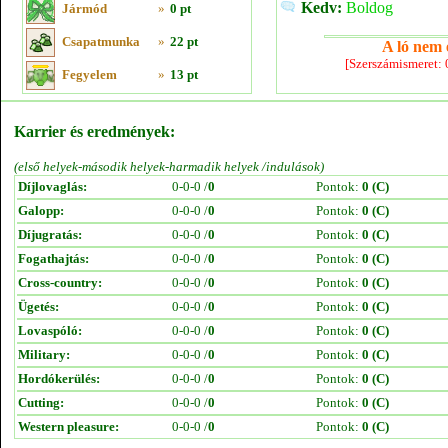
Kedv:
Boldog
Jármód
»
0 pt
Csapatmunka
»
22 pt
A ló nem e
[Szerszámismeret:
Fegyelem
»
13 pt
Karrier és eredmények:
(első helyek-második helyek-harmadik helyek /indulások)
Díjlovaglás:
0-0-0 /
0
Pontok:
0 (C)
Galopp:
0-0-0 /
0
Pontok:
0 (C)
Díjugratás:
0-0-0 /
0
Pontok:
0 (C)
Fogathajtás:
0-0-0 /
0
Pontok:
0 (C)
Cross-country:
0-0-0 /
0
Pontok:
0 (C)
Ügetés:
0-0-0 /
0
Pontok:
0 (C)
Lovaspóló:
0-0-0 /
0
Pontok:
0 (C)
Military:
0-0-0 /
0
Pontok:
0 (C)
Hordókerülés:
0-0-0 /
0
Pontok:
0 (C)
Cutting:
0-0-0 /
0
Pontok:
0 (C)
Western pleasure:
0-0-0 /
0
Pontok:
0 (C)