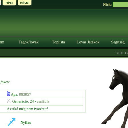
Nick:
um
Tagok/lovak
Toplista
Lovas Játékok
Segítség
3.0.0. BÉ
fekete
Apa:
983957
Generáció: 24 -
családfa
A csikó még nem ivarérett!
Nyilas