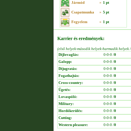
Jármód
»
1 pt
Csapatmunka
»
5 pt
Fegyelem
»
1 pt
Karrier és eredmények:
(első helyek-második helyek-harmadik helyek 
Díjlovaglás:
0-0-0 /
0
Galopp:
0-0-0 /
0
Díjugratás:
0-0-0 /
0
Fogathajtás:
0-0-0 /
0
Cross-country:
0-0-0 /
0
Ügetés:
0-0-0 /
0
Lovaspóló:
0-0-0 /
0
Military:
0-0-0 /
0
Hordókerülés:
0-0-0 /
0
Cutting:
0-0-0 /
0
Western pleasure:
0-0-0 /
0