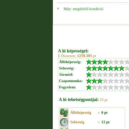
Súly:
megfelelő kondíció
A ló képességei:
Σ Összesen:
1259.305
pt
Állóképesség:
Sebesség:
Jármód:
Csapatmunka:
Fegyelem:
A ló tehetségpontjai:
25 pt
Állóképesség
»
6 pt
Sebesség
»
12 pt