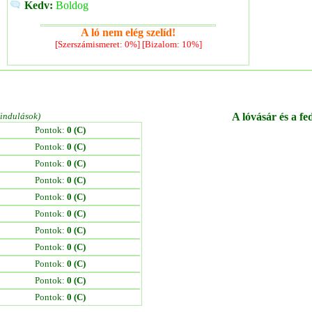
Kedv:
Boldog
A ló nem elég szelíd!
[Szerszámismeret: 0%] [Bizalom: 10%]
/indulások)
A lóvásár és a fe
Pontok:
0 (C)
Pontok:
0 (C)
Pontok:
0 (C)
Pontok:
0 (C)
Pontok:
0 (C)
Pontok:
0 (C)
Pontok:
0 (C)
Pontok:
0 (C)
Pontok:
0 (C)
Pontok:
0 (C)
Pontok:
0 (C)