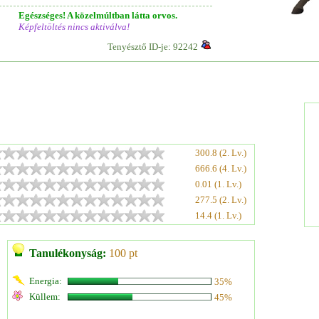
Egészséges! A közelmúltban látta orvos.
Képfeltöltés nincs aktiválva!
Tenyésztő ID-je: 92242
300.8 (2. Lv.)
666.6 (4. Lv.)
0.01 (1. Lv.)
277.5 (2. Lv.)
14.4 (1. Lv.)
Tanulékonyság:
100 pt
Energia:
35%
Küllem:
45%