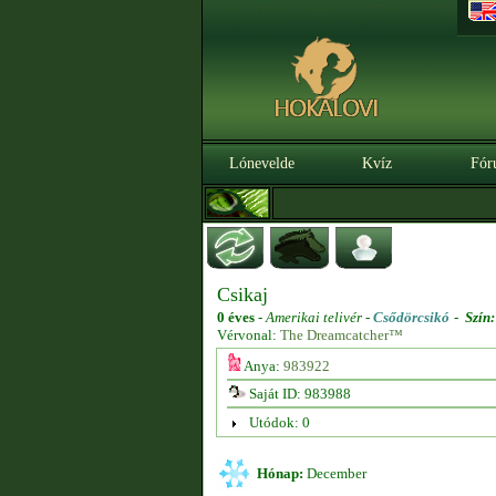
Lónevelde
Kvíz
Fór
Csikaj
0 éves
-
Amerikai telivér -
Csődörcsikó
-
Szín:
Vérvonal:
The Dreamcatcher™
Anya:
983922
Saját ID: 983988
Utódok: 0
Hónap:
December