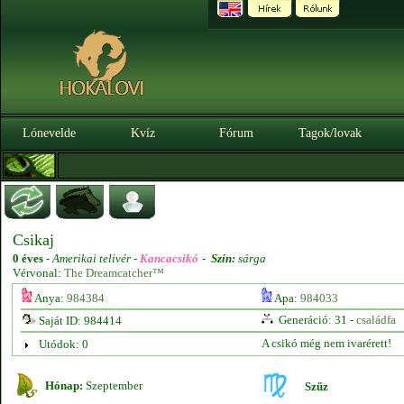
Lónevelde
Kvíz
Fórum
Tagok/lovak
Csikaj
0 éves
-
Amerikai telivér -
Kancacsikó
-
Szín:
sárga
Vérvonal:
The Dreamcatcher™
Anya:
984384
Apa:
984033
Generáció: 31 -
családfa
Saját ID: 984414
A csikó még nem ivarérett!
Utódok: 0
Hónap:
Szeptember
Szűz