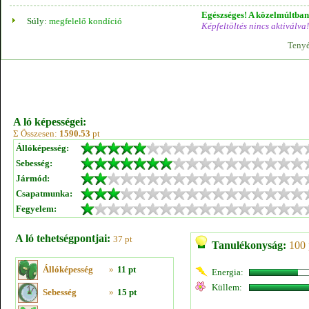
Egészséges! A közelmúltban 
Súly:
megfelelő kondíció
Képfeltöltés nincs aktiválva!
Tenyé
A ló képességei:
Σ Összesen:
1590.53
pt
Állóképesség:
Sebesség:
Jármód:
Csapatmunka:
Fegyelem:
A ló tehetségpontjai:
37 pt
Tanulékonyság:
100 
Állóképesség
»
11 pt
Energia:
Küllem:
Sebesség
»
15 pt