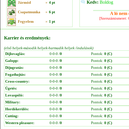
Kedv:
Boldog
Jármód
»
4 pt
Csapatmunka
»
6 pt
A ló nem e
[Szerszámismeret:
Fegyelem
»
1 pt
Karrier és eredmények:
(első helyek-második helyek-harmadik helyek /indulások)
Díjlovaglás:
0-0-0 /
0
Pontok:
0 (C)
Galopp:
0-0-0 /
0
Pontok:
0 (C)
Díjugratás:
0-0-0 /
0
Pontok:
0 (C)
Fogathajtás:
0-0-0 /
0
Pontok:
0 (C)
Cross-country:
0-0-0 /
0
Pontok:
0 (C)
Ügetés:
0-0-0 /
0
Pontok:
0 (C)
Lovaspóló:
0-0-0 /
0
Pontok:
0 (C)
Military:
0-0-0 /
0
Pontok:
0 (C)
Hordókerülés:
0-0-0 /
0
Pontok:
0 (C)
Cutting:
0-0-0 /
0
Pontok:
0 (C)
Western pleasure:
0-0-0 /
0
Pontok:
0 (C)