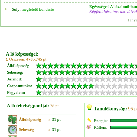
Egészséges! A közelmúltban 
Súly:
megfelelő kondíció
Képfeltöltés nincs aktiválva!
Tenyé
A ló képességei:
Σ Összesen:
4705.745
pt
Állóképesség:
Sebesség:
Jármód:
Csapatmunka:
Fegyelem:
A ló tehetségpontjai:
78 pt
Tanulékonyság:
95 p
Állóképesség
»
31 pt
Energia:
Küllem:
Sebesség
»
31 pt