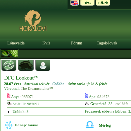
Lónevelde
Kvíz
Fórum
Tagok/lovak
DFC Lookout™
28.67 éves
-
Amerikai telivér -
Csődör
-
Szín:
tarka: fakó & fehér
Vérvonal:
The Dreamcatcher™
Anya:
985071
Apa:
984673
Generáció: 38 -
családfa
Saját ID: 985092
Fedezések ebben a körben:
3
Utódok: 3
Hónap:
Január
Mérleg