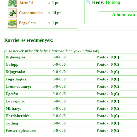
Kedv:
Boldog
Jármód
»
1 pt
Csapatmunka
»
14 pt
A ló be van 
Fegyelem
»
1 pt
Karrier és eredmények:
(első helyek-második helyek-harmadik helyek /indulások)
Díjlovaglás:
0-0-0 /
0
Pontok:
0 (C)
Galopp:
0-0-0 /
0
Pontok:
0 (C)
Díjugratás:
0-0-0 /
0
Pontok:
0 (C)
Fogathajtás:
0-0-0 /
0
Pontok:
0 (C)
Cross-country:
0-0-0 /
0
Pontok:
0 (C)
Ügetés:
0-0-0 /
0
Pontok:
0 (C)
Lovaspóló:
0-0-0 /
0
Pontok:
0 (C)
Military:
0-0-0 /
0
Pontok:
0 (C)
Hordókerülés:
0-0-0 /
0
Pontok:
0 (C)
Cutting:
0-0-0 /
0
Pontok:
0 (C)
Western pleasure:
0-0-0 /
0
Pontok:
0 (C)