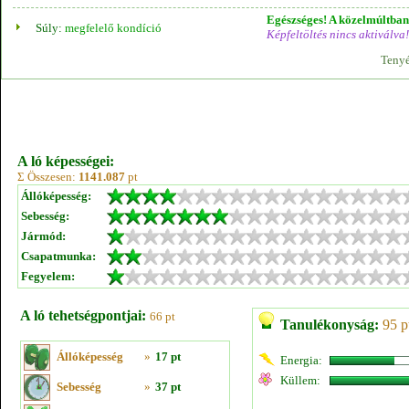
Egészséges! A közelmúltban 
Súly:
megfelelő kondíció
Képfeltöltés nincs aktiválva!
Tenyé
A ló képességei:
Σ Összesen:
1141.087
pt
Állóképesség:
Sebesség:
Jármód:
Csapatmunka:
Fegyelem:
A ló tehetségpontjai:
66 pt
Tanulékonyság:
95 p
Állóképesség
»
17 pt
Energia:
Küllem:
Sebesség
»
37 pt