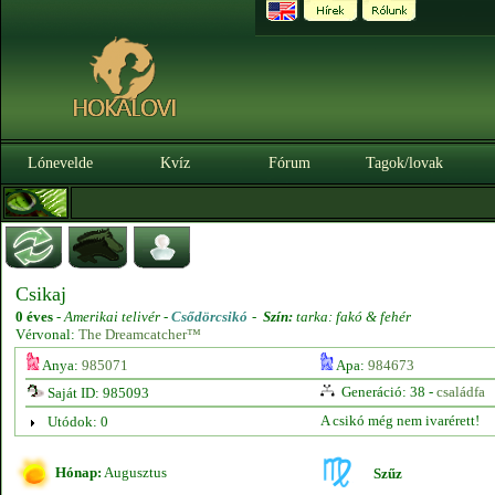
Lónevelde
Kvíz
Fórum
Tagok/lovak
Csikaj
0 éves
-
Amerikai telivér -
Csődörcsikó
-
Szín:
tarka: fakó & fehér
Vérvonal:
The Dreamcatcher™
Anya:
985071
Apa:
984673
Generáció: 38 -
családfa
Saját ID: 985093
A csikó még nem ivarérett!
Utódok: 0
Hónap:
Augusztus
Szűz