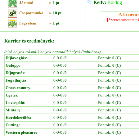
Kedv:
Boldog
Jármód
»
1 pt
Csapatmunka
»
10 pt
A ló nem e
[Szerszámismeret:
Fegyelem
»
1 pt
Karrier és eredmények:
(első helyek-második helyek-harmadik helyek /indulások)
Díjlovaglás:
0-0-0 /
0
Pontok:
0 (C)
Galopp:
0-0-0 /
0
Pontok:
0 (C)
Díjugratás:
0-0-0 /
0
Pontok:
0 (C)
Fogathajtás:
0-0-0 /
0
Pontok:
0 (C)
Cross-country:
0-0-0 /
0
Pontok:
0 (C)
Ügetés:
0-0-0 /
0
Pontok:
0 (C)
Lovaspóló:
0-0-0 /
0
Pontok:
0 (C)
Military:
0-0-0 /
0
Pontok:
0 (C)
Hordókerülés:
0-0-0 /
0
Pontok:
0 (C)
Cutting:
0-0-0 /
0
Pontok:
0 (C)
Western pleasure:
0-0-0 /
0
Pontok:
0 (C)