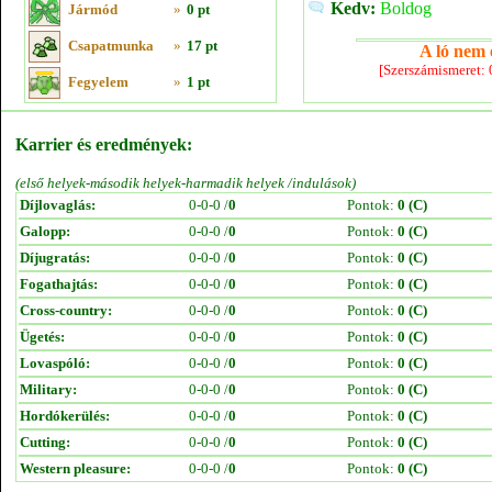
Kedv:
Boldog
Jármód
»
0 pt
Csapatmunka
»
17 pt
A ló nem e
[Szerszámismeret:
Fegyelem
»
1 pt
Karrier és eredmények:
(első helyek-második helyek-harmadik helyek /indulások)
Díjlovaglás:
0-0-0 /
0
Pontok:
0 (C)
Galopp:
0-0-0 /
0
Pontok:
0 (C)
Díjugratás:
0-0-0 /
0
Pontok:
0 (C)
Fogathajtás:
0-0-0 /
0
Pontok:
0 (C)
Cross-country:
0-0-0 /
0
Pontok:
0 (C)
Ügetés:
0-0-0 /
0
Pontok:
0 (C)
Lovaspóló:
0-0-0 /
0
Pontok:
0 (C)
Military:
0-0-0 /
0
Pontok:
0 (C)
Hordókerülés:
0-0-0 /
0
Pontok:
0 (C)
Cutting:
0-0-0 /
0
Pontok:
0 (C)
Western pleasure:
0-0-0 /
0
Pontok:
0 (C)