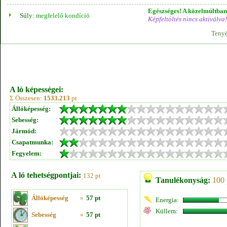
Egészséges! A közelmúltban 
Súly:
megfelelő kondíció
Képfeltöltés nincs aktiválva!
Tenyé
A ló képességei:
Σ Összesen:
1533.213
pt
Állóképesség:
Sebesség:
Jármód:
Csapatmunka:
Fegyelem:
A ló tehetségpontjai:
132 pt
Tanulékonyság:
100 
Állóképesség
»
57 pt
Energia:
Küllem:
Sebesség
»
57 pt