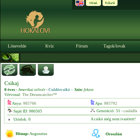
Lónevelde
Kvíz
Fórum
Tagok/lovak
Csikaj
0 éves
-
Amerikai telivér -
Csődörcsikó
-
Szín:
fekete
Vérvonal:
The Dreamcatcher™
Anya:
985766
Apa:
985792
Generáció: 51 -
családfa
Saját ID: 986505
A csikó még nem ivarérett!
Utódok: 0
Hónap:
Augusztus
Oroszlán