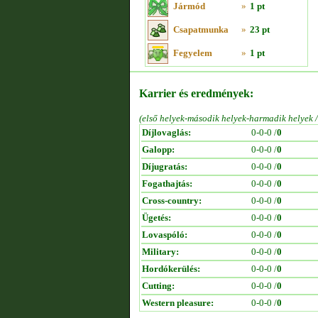
Jármód
»
1 pt
Csapatmunka
»
23 pt
Fegyelem
»
1 pt
Karrier és eredmények:
(első helyek-második helyek-harmadik helyek 
Díjlovaglás:
0-0-0 /
0
Galopp:
0-0-0 /
0
Díjugratás:
0-0-0 /
0
Fogathajtás:
0-0-0 /
0
Cross-country:
0-0-0 /
0
Ügetés:
0-0-0 /
0
Lovaspóló:
0-0-0 /
0
Military:
0-0-0 /
0
Hordókerülés:
0-0-0 /
0
Cutting:
0-0-0 /
0
Western pleasure:
0-0-0 /
0