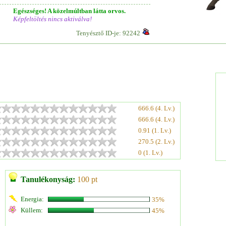
Egészséges! A közelmúltban látta orvos.
Képfeltöltés nincs aktiválva!
Tenyésztő ID-je: 92242
666.6 (4. Lv.)
666.6 (4. Lv.)
0.91 (1. Lv.)
270.5 (2. Lv.)
0 (1. Lv.)
Tanulékonyság:
100 pt
Energia:
35%
Küllem:
45%