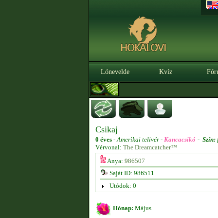
Lónevelde
Kvíz
Fór
Csikaj
0 éves
-
Amerikai telivér -
Kancacsikó
-
Szín:
Vérvonal:
The Dreamcatcher™
Anya:
986507
Saját ID: 986511
Utódok: 0
Hónap:
Május