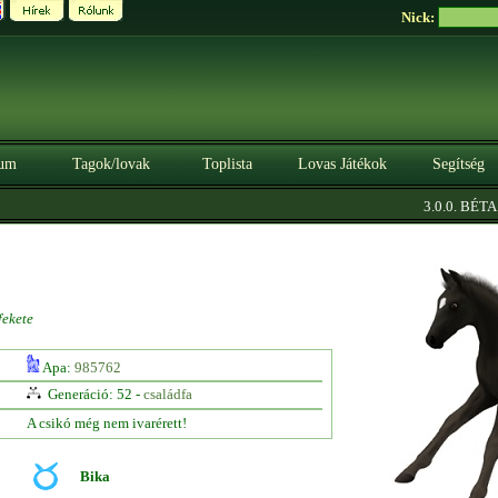
Nick:
um
Tagok/lovak
Toplista
Lovas Játékok
Segítség
|
3.0.0. BÉTA
S
fekete
Apa:
985762
Generáció: 52 -
családfa
A csikó még nem ivarérett!
Bika