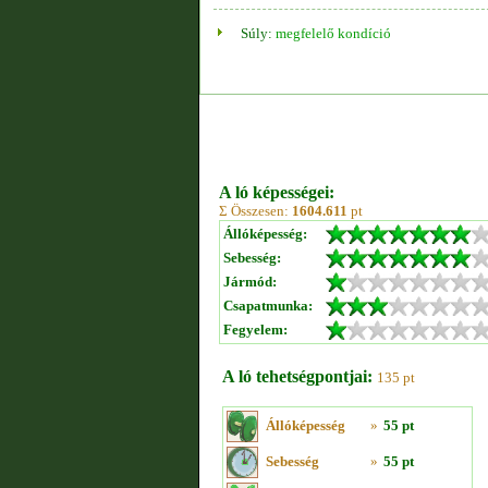
Súly:
megfelelő kondíció
A ló képességei:
Σ Összesen:
1604.611
pt
Állóképesség:
Sebesség:
Jármód:
Csapatmunka:
Fegyelem:
A ló tehetségpontjai:
135 pt
Állóképesség
»
55 pt
Sebesség
»
55 pt