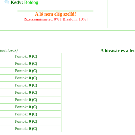
Kedv:
Boldog
A ló nem elég szelíd!
[Szerszámismeret: 0%] [Bizalom: 10%]
/indulások)
A lóvásár és a fe
Pontok:
0 (C)
Pontok:
0 (C)
Pontok:
0 (C)
Pontok:
0 (C)
Pontok:
0 (C)
Pontok:
0 (C)
Pontok:
0 (C)
Pontok:
0 (C)
Pontok:
0 (C)
Pontok:
0 (C)
Pontok:
0 (C)