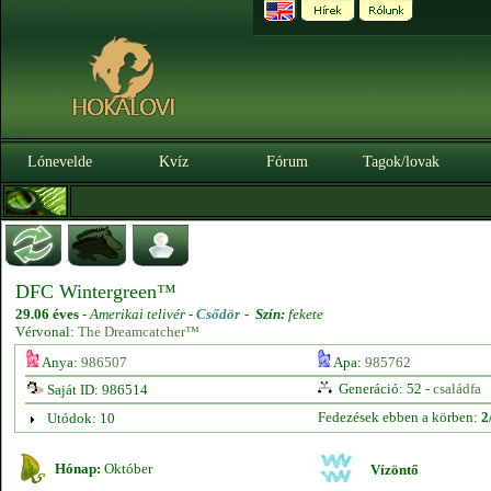
Lónevelde
Kvíz
Fórum
Tagok/lovak
DFC Wintergreen™
29.06 éves
-
Amerikai telivér -
Csődör
-
Szín:
fekete
Vérvonal:
The Dreamcatcher™
Anya:
986507
Apa:
985762
Generáció: 52 -
családfa
Saját ID: 986514
Fedezések ebben a körben:
2
Utódok: 10
Hónap:
Október
Vízöntő