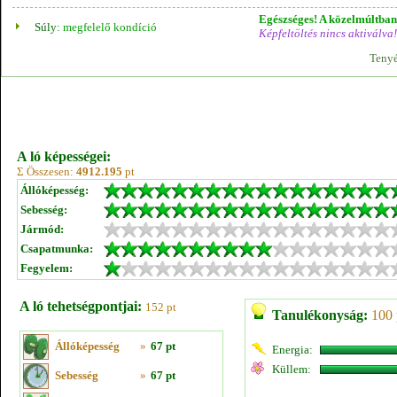
Egészséges! A közelmúltban 
Súly:
megfelelő kondíció
Képfeltöltés nincs aktiválva!
Tenyé
A ló képességei:
Σ Összesen:
4912.195
pt
Állóképesség:
Sebesség:
Jármód:
Csapatmunka:
Fegyelem:
A ló tehetségpontjai:
152 pt
Tanulékonyság:
100 
Állóképesség
»
67 pt
Energia:
Küllem:
Sebesség
»
67 pt