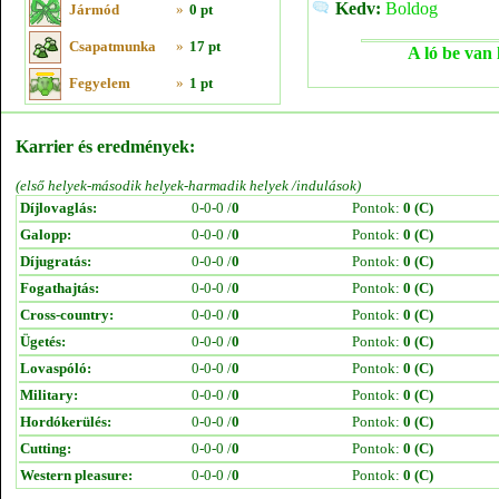
Kedv:
Boldog
Jármód
»
0 pt
Csapatmunka
»
17 pt
A ló be van 
Fegyelem
»
1 pt
Karrier és eredmények:
(első helyek-második helyek-harmadik helyek /indulások)
Díjlovaglás:
0-0-0 /
0
Pontok:
0 (C)
Galopp:
0-0-0 /
0
Pontok:
0 (C)
Díjugratás:
0-0-0 /
0
Pontok:
0 (C)
Fogathajtás:
0-0-0 /
0
Pontok:
0 (C)
Cross-country:
0-0-0 /
0
Pontok:
0 (C)
Ügetés:
0-0-0 /
0
Pontok:
0 (C)
Lovaspóló:
0-0-0 /
0
Pontok:
0 (C)
Military:
0-0-0 /
0
Pontok:
0 (C)
Hordókerülés:
0-0-0 /
0
Pontok:
0 (C)
Cutting:
0-0-0 /
0
Pontok:
0 (C)
Western pleasure:
0-0-0 /
0
Pontok:
0 (C)