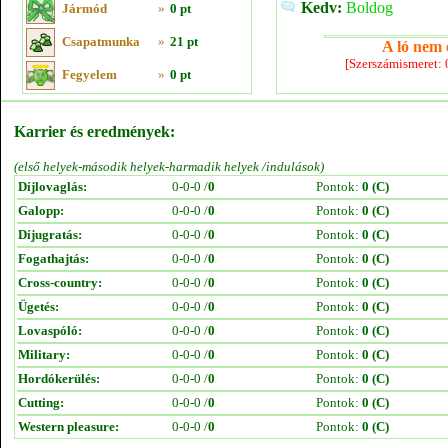
Kedv:
Boldog
Jármód
»
0 pt
Csapatmunka
»
21 pt
A ló nem e
[Szerszámismeret:
Fegyelem
»
0 pt
Karrier és eredmények:
(első helyek-második helyek-harmadik helyek /indulások)
Díjlovaglás:
0-0-0 /
0
Pontok:
0 (C)
Galopp:
0-0-0 /
0
Pontok:
0 (C)
Díjugratás:
0-0-0 /
0
Pontok:
0 (C)
Fogathajtás:
0-0-0 /
0
Pontok:
0 (C)
Cross-country:
0-0-0 /
0
Pontok:
0 (C)
Ügetés:
0-0-0 /
0
Pontok:
0 (C)
Lovaspóló:
0-0-0 /
0
Pontok:
0 (C)
Military:
0-0-0 /
0
Pontok:
0 (C)
Hordókerülés:
0-0-0 /
0
Pontok:
0 (C)
Cutting:
0-0-0 /
0
Pontok:
0 (C)
Western pleasure:
0-0-0 /
0
Pontok:
0 (C)