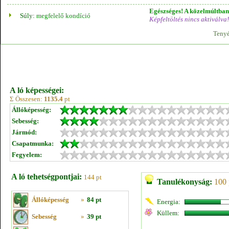
Egészséges! A közelmúltban 
Súly:
megfelelő kondíció
Képfeltöltés nincs aktiválva!
Tenyé
A ló képességei:
Σ Összesen:
1135.4
pt
Állóképesség:
Sebesség:
Jármód:
Csapatmunka:
Fegyelem:
A ló tehetségpontjai:
144 pt
Tanulékonyság:
100 
Állóképesség
»
84 pt
Energia:
Küllem:
Sebesség
»
39 pt