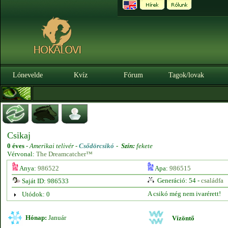
Lónevelde
Kvíz
Fórum
Tagok/lovak
Csikaj
0 éves
-
Amerikai telivér -
Csődörcsikó
-
Szín:
fekete
Vérvonal:
The Dreamcatcher™
Anya:
986522
Apa:
986515
Generáció: 54 -
családfa
Saját ID: 986533
A csikó még nem ivarérett!
Utódok: 0
Hónap:
Január
Vízöntő