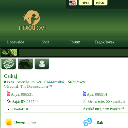
Lónevelde
Kvíz
Fórum
Tagok/lovak
Csikaj
0 éves
-
Amerikai telivér -
Csődörcsikó
-
Szín:
fekete
Vérvonal:
The Dreamcatcher™
Anya:
986531
Apa:
986514
Generáció: 55 -
családfa
Saját ID: 986544
A csikó még nem ivarérett!
Utódok: 0
Hónap:
Július
Rák