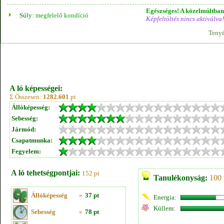
Egészséges! A közelmúltban 
Súly:
megfelelő kondíció
Képfeltöltés nincs aktiválva!
Tenyé
A ló képességei:
Σ Összesen:
1282.601
pt
Állóképesség:
Sebesség:
Jármód:
Csapatmunka:
Fegyelem:
A ló tehetségpontjai:
152 pt
Tanulékonyság:
100 
Állóképesség
»
37 pt
Energia:
Küllem:
Sebesség
»
78 pt