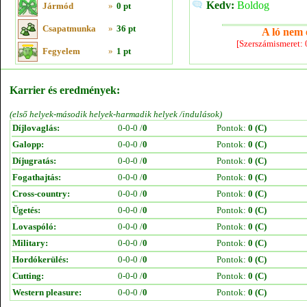
Kedv:
Boldog
Jármód
»
0 pt
Csapatmunka
»
36 pt
A ló nem e
[Szerszámismeret:
Fegyelem
»
1 pt
Karrier és eredmények:
(első helyek-második helyek-harmadik helyek /indulások)
Díjlovaglás:
0-0-0 /
0
Pontok:
0 (C)
Galopp:
0-0-0 /
0
Pontok:
0 (C)
Díjugratás:
0-0-0 /
0
Pontok:
0 (C)
Fogathajtás:
0-0-0 /
0
Pontok:
0 (C)
Cross-country:
0-0-0 /
0
Pontok:
0 (C)
Ügetés:
0-0-0 /
0
Pontok:
0 (C)
Lovaspóló:
0-0-0 /
0
Pontok:
0 (C)
Military:
0-0-0 /
0
Pontok:
0 (C)
Hordókerülés:
0-0-0 /
0
Pontok:
0 (C)
Cutting:
0-0-0 /
0
Pontok:
0 (C)
Western pleasure:
0-0-0 /
0
Pontok:
0 (C)