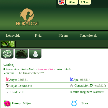
Lónevelde
Kvíz
Fórum
Tagok/lovak
Csikaj
0 éves
-
Amerikai telivér -
Kancacsikó
-
Szín:
fekete
Vérvonal:
The Dreamcatcher™
Anya:
986531
Apa:
986514
Generáció: 55 -
családfa
Saját ID: 986546
A csikó még nem ivarérett!
Utódok: 0
Hónap:
Május
Bika