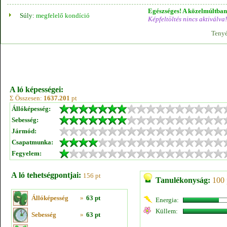
Egészséges! A közelmúltban 
Súly:
megfelelő kondíció
Képfeltöltés nincs aktiválva!
Tenyé
A ló képességei:
Σ Összesen:
1637.201
pt
Állóképesség:
Sebesség:
Jármód:
Csapatmunka:
Fegyelem:
A ló tehetségpontjai:
156 pt
Tanulékonyság:
100 
Állóképesség
»
63 pt
Energia:
Küllem:
Sebesség
»
63 pt