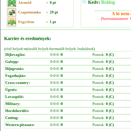
Kedv:
Boldog
Jármód
»
0 pt
Csapatmunka
»
29 pt
A ló nem e
[Szerszámismeret:
Fegyelem
»
1 pt
Karrier és eredmények:
(első helyek-második helyek-harmadik helyek /indulások)
Díjlovaglás:
0-0-0 /
0
Pontok:
0 (C)
Galopp:
0-0-0 /
0
Pontok:
0 (C)
Díjugratás:
0-0-0 /
0
Pontok:
0 (C)
Fogathajtás:
0-0-0 /
0
Pontok:
0 (C)
Cross-country:
0-0-0 /
0
Pontok:
0 (C)
Ügetés:
0-0-0 /
0
Pontok:
0 (C)
Lovaspóló:
0-0-0 /
0
Pontok:
0 (C)
Military:
0-0-0 /
0
Pontok:
0 (C)
Hordókerülés:
0-0-0 /
0
Pontok:
0 (C)
Cutting:
0-0-0 /
0
Pontok:
0 (C)
Western pleasure:
0-0-0 /
0
Pontok:
0 (C)