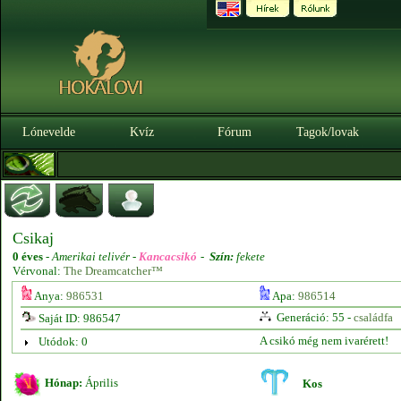
Lónevelde
Kvíz
Fórum
Tagok/lovak
Csikaj
0 éves
-
Amerikai telivér -
Kancacsikó
-
Szín:
fekete
Vérvonal:
The Dreamcatcher™
Anya:
986531
Apa:
986514
Generáció: 55 -
családfa
Saját ID: 986547
A csikó még nem ivarérett!
Utódok: 0
Hónap:
Április
Kos