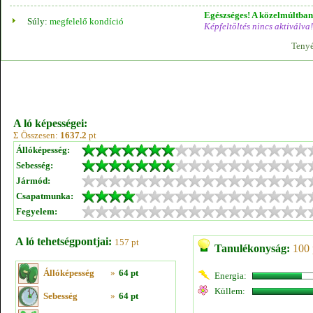
Egészséges! A közelmúltban 
Súly:
megfelelő kondíció
Képfeltöltés nincs aktiválva!
Tenyé
A ló képességei:
Σ Összesen:
1637.2
pt
Állóképesség:
Sebesség:
Jármód:
Csapatmunka:
Fegyelem:
A ló tehetségpontjai:
157 pt
Tanulékonyság:
100 
Állóképesség
»
64 pt
Energia:
Küllem:
Sebesség
»
64 pt