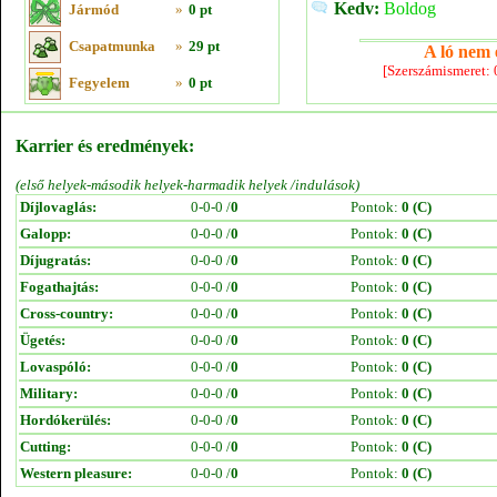
Kedv:
Boldog
Jármód
»
0 pt
Csapatmunka
»
29 pt
A ló nem e
[Szerszámismeret:
Fegyelem
»
0 pt
Karrier és eredmények:
(első helyek-második helyek-harmadik helyek /indulások)
Díjlovaglás:
0-0-0 /
0
Pontok:
0 (C)
Galopp:
0-0-0 /
0
Pontok:
0 (C)
Díjugratás:
0-0-0 /
0
Pontok:
0 (C)
Fogathajtás:
0-0-0 /
0
Pontok:
0 (C)
Cross-country:
0-0-0 /
0
Pontok:
0 (C)
Ügetés:
0-0-0 /
0
Pontok:
0 (C)
Lovaspóló:
0-0-0 /
0
Pontok:
0 (C)
Military:
0-0-0 /
0
Pontok:
0 (C)
Hordókerülés:
0-0-0 /
0
Pontok:
0 (C)
Cutting:
0-0-0 /
0
Pontok:
0 (C)
Western pleasure:
0-0-0 /
0
Pontok:
0 (C)