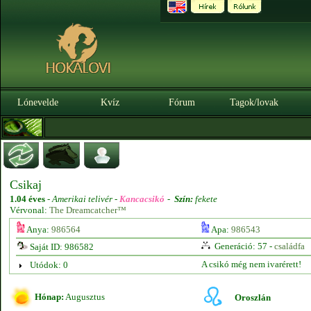
Lónevelde
Kvíz
Fórum
Tagok/lovak
Csikaj
1.04 éves
-
Amerikai telivér -
Kancacsikó
-
Szín:
fekete
Vérvonal:
The Dreamcatcher™
Anya:
986564
Apa:
986543
Generáció: 57 -
családfa
Saját ID: 986582
A csikó még nem ivarérett!
Utódok: 0
Hónap:
Augusztus
Oroszlán