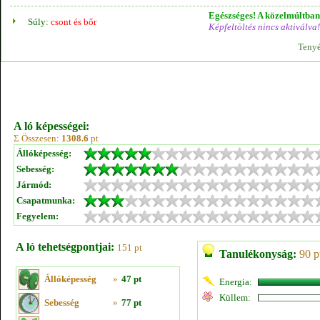
Egészséges! A közelmúltban 
Súly:
csont és bőr
Képfeltöltés nincs aktiválva!
Tenyé
A ló képességei:
Σ Összesen:
1308.6
pt
Állóképesség:
Sebesség:
Jármód:
Csapatmunka:
Fegyelem:
A ló tehetségpontjai:
151 pt
Tanulékonyság:
90 p
Állóképesség
»
47 pt
Energia:
Küllem:
Sebesség
»
77 pt