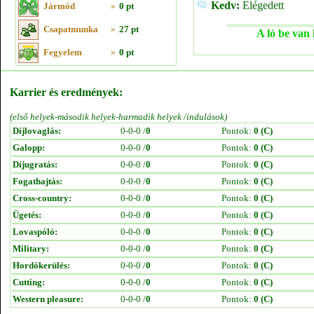
Kedv:
Elégedett
Jármód
»
0 pt
Csapatmunka
»
27 pt
A ló be van 
Fegyelem
»
0 pt
Karrier és eredmények:
(első helyek-második helyek-harmadik helyek /indulások)
Díjlovaglás:
0-0-0 /
0
Pontok:
0 (C)
Galopp:
0-0-0 /
0
Pontok:
0 (C)
Díjugratás:
0-0-0 /
0
Pontok:
0 (C)
Fogathajtás:
0-0-0 /
0
Pontok:
0 (C)
Cross-country:
0-0-0 /
0
Pontok:
0 (C)
Ügetés:
0-0-0 /
0
Pontok:
0 (C)
Lovaspóló:
0-0-0 /
0
Pontok:
0 (C)
Military:
0-0-0 /
0
Pontok:
0 (C)
Hordókerülés:
0-0-0 /
0
Pontok:
0 (C)
Cutting:
0-0-0 /
0
Pontok:
0 (C)
Western pleasure:
0-0-0 /
0
Pontok:
0 (C)