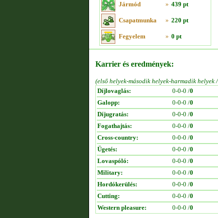
Jármód
»
439 pt
Csapatmunka
»
220 pt
Fegyelem
»
0 pt
Karrier és eredmények:
(első helyek-második helyek-harmadik helyek 
Díjlovaglás:
0-0-0 /
0
Galopp:
0-0-0 /
0
Díjugratás:
0-0-0 /
0
Fogathajtás:
0-0-0 /
0
Cross-country:
0-0-0 /
0
Ügetés:
0-0-0 /
0
Lovaspóló:
0-0-0 /
0
Military:
0-0-0 /
0
Hordókerülés:
0-0-0 /
0
Cutting:
0-0-0 /
0
Western pleasure:
0-0-0 /
0