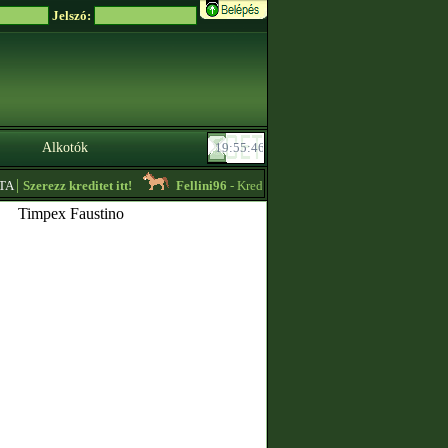
Jelszó:
Alkotók
|
Szerezz kreditet itt!
Fellini96
- Kreditet vennék + lassú körös edzést vállal