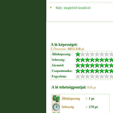
Súly:
megfelelő kondíció
A ló képességei:
Σ Összesen:
4813.318
pt
Állóképesség:
Sebesség:
Jármód:
Csapatmunka:
Fegyelem:
A ló tehetségpontjai:
930 pt
Állóképesség
»
1 pt
Sebesség
»
270 pt