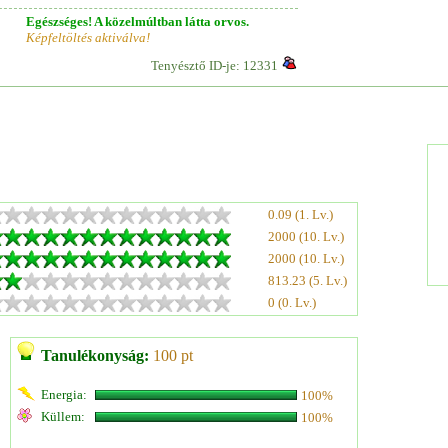
Egészséges! A közelmúltban látta orvos.
Képfeltöltés aktiválva!
Tenyésztő ID-je: 12331
0.09 (1. Lv.)
2000 (10. Lv.)
2000 (10. Lv.)
813.23 (5. Lv.)
0 (0. Lv.)
Tanulékonyság:
100 pt
Energia:
100%
Küllem:
100%