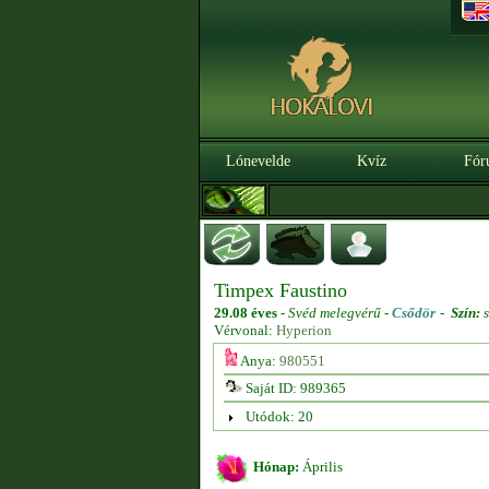
Lónevelde
Kvíz
Fór
Timpex Faustino
29.08 éves
-
Svéd melegvérű -
Csődör
-
Szín:
s
Vérvonal:
Hyperion
Anya:
980551
Saját ID: 989365
Utódok: 20
Hónap:
Április