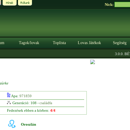
Nick:
um
Tagok/lovak
Toplista
Lovas Játékok
Segítség
3.0.0. BÉTA
zürke
Apa:
971859
Generáció: 108 -
családfa
Fedezések ebben a körben:
4/4
Oroszlán