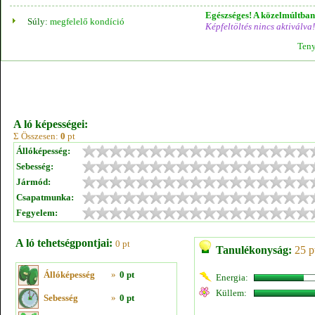
Egészséges! A közelmúltban 
Súly:
megfelelő kondíció
Képfeltöltés nincs aktiválva!
Teny
A ló képességei:
Σ Összesen:
0
pt
Állóképesség:
Sebesség:
Jármód:
Csapatmunka:
Fegyelem:
A ló tehetségpontjai:
0 pt
Tanulékonyság:
25 p
Állóképesség
»
0 pt
Energia:
Küllem:
Sebesség
»
0 pt