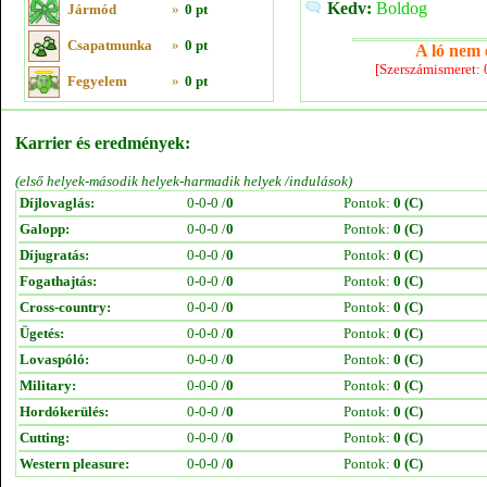
Kedv:
Boldog
Jármód
»
0 pt
Csapatmunka
»
0 pt
A ló nem e
[Szerszámismeret:
Fegyelem
»
0 pt
Karrier és eredmények:
(első helyek-második helyek-harmadik helyek /indulások)
Díjlovaglás:
0-0-0 /
0
Pontok:
0 (C)
Galopp:
0-0-0 /
0
Pontok:
0 (C)
Díjugratás:
0-0-0 /
0
Pontok:
0 (C)
Fogathajtás:
0-0-0 /
0
Pontok:
0 (C)
Cross-country:
0-0-0 /
0
Pontok:
0 (C)
Ügetés:
0-0-0 /
0
Pontok:
0 (C)
Lovaspóló:
0-0-0 /
0
Pontok:
0 (C)
Military:
0-0-0 /
0
Pontok:
0 (C)
Hordókerülés:
0-0-0 /
0
Pontok:
0 (C)
Cutting:
0-0-0 /
0
Pontok:
0 (C)
Western pleasure:
0-0-0 /
0
Pontok:
0 (C)