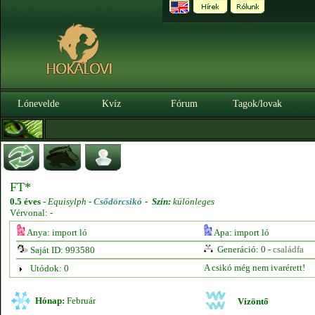
Lónevelde
Kvíz
Fórum
Tagok/lovak
FT*
0.5 éves
-
Equisylph -
Csődörcsikó
-
Szín:
különleges
Vérvonal: -
Anya: import ló
Apa: import ló
Generáció: 0 -
családfa
Saját ID: 993580
A csikó még nem ivarérett!
Utódok: 0
Hónap:
Február
Vízöntő