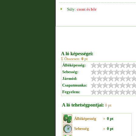
Súly:
csont és bőr
A ló képességei:
Σ Összesen:
0
pt
Állóképesség:
Sebesség:
Jármód:
Csapatmunka:
Fegyelem:
A ló tehetségpontjai:
0 pt
Állóképesség
»
0 pt
Sebesség
»
0 pt