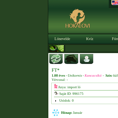
Lónevelde
Kvíz
Fór
FT*
1.08 éves
-
Unikornis -
Kancacsikó
-
Szín:
kül
Vérvonal: -
Anya: import ló
Saját ID: 996175
Utódok: 0
Hónap:
Január