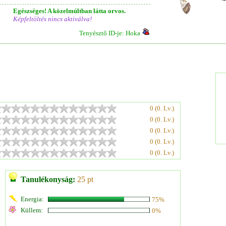
Egészséges! A közelmúltban látta orvos.
Képfeltöltés nincs aktiválva!
Tenyésztő ID-je: Hoka
0 (0. Lv.)
0 (0. Lv.)
0 (0. Lv.)
0 (0. Lv.)
0 (0. Lv.)
Tanulékonyság:
25 pt
Energia:
75%
Küllem:
0%