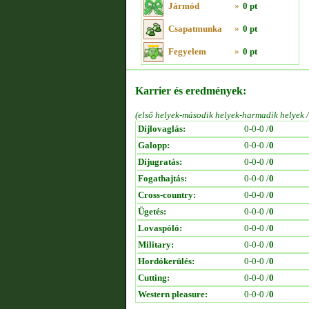
Jármód
»
0 pt
Csapatmunka
»
0 pt
Fegyelem
»
0 pt
Karrier és eredmények:
(első helyek-második helyek-harmadik helyek 
Díjlovaglás:
0-0-0 /
0
Galopp:
0-0-0 /
0
Díjugratás:
0-0-0 /
0
Fogathajtás:
0-0-0 /
0
Cross-country:
0-0-0 /
0
Ügetés:
0-0-0 /
0
Lovaspóló:
0-0-0 /
0
Military:
0-0-0 /
0
Hordókerülés:
0-0-0 /
0
Cutting:
0-0-0 /
0
Western pleasure:
0-0-0 /
0