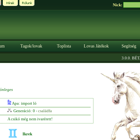
Nick:
um
Tagok/lovak
Toplista
Lovas Játékok
Segítség
|
3.0.0. BÉTA
önleges
Apa: import ló
Generáció: 0 -
családfa
A csikó még nem ivarérett!
Ikrek